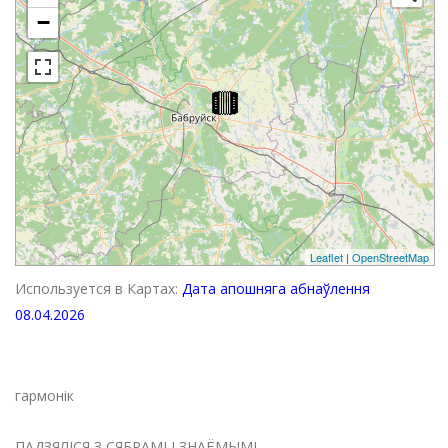
−
Leaflet
|
OpenStreetMap
Используется в Картах:
Дата апошняга абнаўлення
08.04.2026
гармонік
ПАДЗЯЛІСЯ З СЯБРАМІ І ЗНАЁМЫМІ