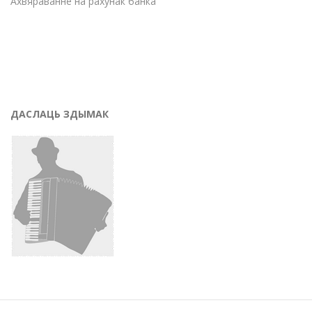
Ахвяраванне на рахунак банка
ДАСЛАЦЬ ЗДЫМАК