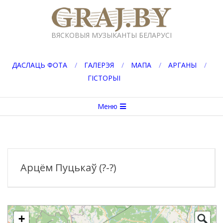
Перейти
к
GRAJ.BY
содержимому
ВЯСКОВЫЯ МУЗЫКАНТЫ БЕЛАРУСІ
ДАСЛАЦЬ ФОТА
ГАЛЕРЭЯ
МАПА
АРГАНЫ
ГІСТОРЫІ
Вторичное
Меню
меню
навигации
Арцём Пуцькаў (?-?)
+