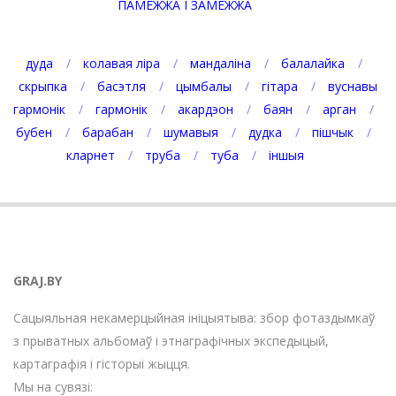
ПАМЕЖЖА І ЗАМЕЖЖА
дуда
колавая ліра
мандаліна
балалайка
скрыпка
басэтля
цымбалы
гітара
вуснавы
гармонік
гармонік
акардэон
баян
арган
бубен
барабан
шумавыя
дудка
пішчык
кларнет
труба
туба
іншыя
GRAJ.BY
Сацыяльная некамерцыйная ініцыятыва: збор фотаздымкаў
з прыватных альбомаў і этнаграфічных экспедыцый,
картаграфія і гісторыі жыцця.
Мы на сувязі: