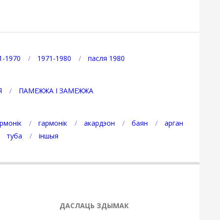
1-1970
1971-1980
пасля 1980
Я
ПАМЕЖЖА І ЗАМЕЖЖА
рмонік
гармонік
акардэон
баян
арган
туба
іншыя
ДАСЛАЦЬ ЗДЫМАК