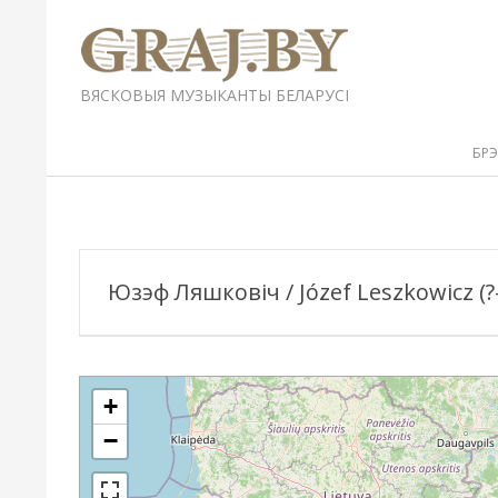
Перейти
к
содержимому
GRAJ.BY
ВЯСКОВЫЯ МУЗЫКАНТЫ БЕЛАРУСІ
Вторичное
БР
меню
навигации
Юзэф Ляшковіч / Józef Leszkowicz (?-
+
−