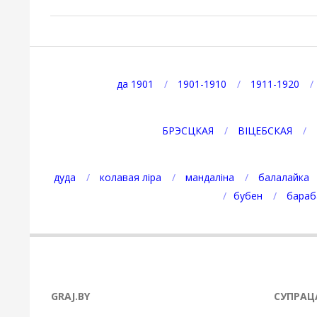
2023-
03-
12
да 1901
1901-1910
1911-1920
БРЭСЦКАЯ
ВІЦЕБСКАЯ
дуда
колавая ліра
мандаліна
балалайка
бубен
бараб
GRAJ.BY
СУПРАЦ