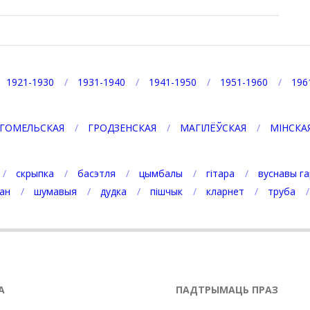
1921-1930
1931-1940
1941-1950
1951-1960
196
ГОМЕЛЬСКАЯ
ГРОДЗЕНСКАЯ
МАГІЛЁЎСКАЯ
МІНСКА
скрыпка
басэтля
цымбалы
гітара
вуснавы га
ан
шумавыя
дудка
пішчык
кларнет
труба
А
ПАДТРЫМАЦЬ ПРАЗ