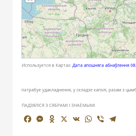
Используется в Картах:
Дата апошняга абнаўлення 08.
патрабуе удакладнення, у складзе капэлі, разам з цым
ПАДЗЯЛІСЯ З СЯБРАМІ І ЗНАЁМЫМІ
Facebook
Messenger
Odnoklassniki
X
VK
WhatsAp
Viber
Tel