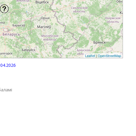
Leaflet
|
OpenStreetMap
04.2026
баламі
p
egram