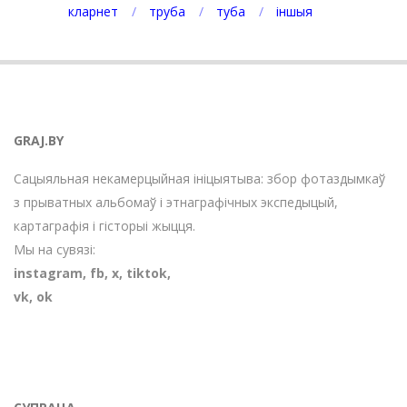
кларнет
труба
туба
іншыя
GRAJ.BY
Сацыяльная некамерцыйная ініцыятыва: збор фотаздымкаў
з прыватных альбомаў і этнаграфічных экспедыцый,
картаграфія і гісторыі жыцця.
Мы на сувязі:
instagram
,
fb
,
х
,
tiktok
,
vk
,
ok