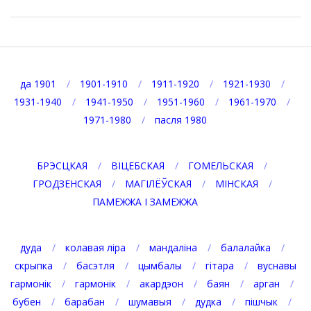
да 1901
1901-1910
1911-1920
1921-1930
1931-1940
1941-1950
1951-1960
1961-1970
1971-1980
пасля 1980
БРЭСЦКАЯ
ВІЦЕБСКАЯ
ГОМЕЛЬСКАЯ
ГРОДЗЕНСКАЯ
МАГІЛЁЎСКАЯ
МІНСКАЯ
ПАМЕЖЖА І ЗАМЕЖЖА
дуда
колавая ліра
мандаліна
балалайка
скрыпка
басэтля
цымбалы
гітара
вуснавы
гармонік
гармонік
акардэон
баян
арган
бубен
барабан
шумавыя
дудка
пішчык