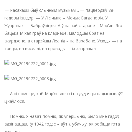
— Расахацкі быў слынным музыкам… — пацвердзіў 88-
гадовы Ізыдор. — У Лісічыне – Мечык Багдановіч. У
Жупранах — Бабраўніцкія. А ў нашай старане – Мар’ян. Яго
бацька Міхал граў на кларнеце, малодшы брат на
акардэоне, а старэйшы Леанід – на барабане. Усюды — на
танцы, на вяселлі, на провады — іх запрашалі.
— А ці помніце, каб Мар’ян яшчэ і на дудачцы падыгрываў? –
цікаўлюся.
— Помню. Я нават помню, як упершыню, было мне гадоў
адзінаццаць (у 1942 годзе – аўт.), убачыў, як робіцца гэта
дудачка.