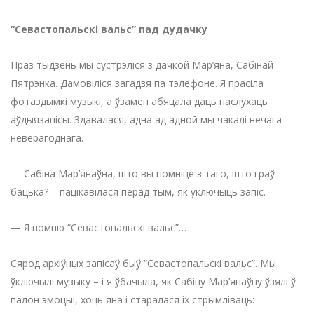
“Севастопальск
і вальс” пад дудачку
Праз тыдзень мы сустрэліся з дачкой Мар’яна, Сабінай
Пятрэнка. Дамовіліся загадзя па тэлефоне. Я прасіла
фотаздымкі музыкі, а ўзамен абяцала даць паслухаць
аўдыязапісы. Здавалася, адна ад адной мы чакалі нечага
неверагоднага.
— Сабіна Мар’янаўна, што вы помніце з таго, што граў
бацька? – пацікавілася перад тым, як уключыць запіс.
— Я помню “Севастопальскі вальс”…
Сярод архіўных запісаў быў “Севастопальскі вальс”. Мы
ўключылі музыку – і я ўбачыла, як Сабіну Мар’янаўну ўзялі ў
палон эмоцыі, хоць яна і старалася іх стрымліваць: