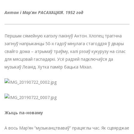
Антон і Мар’ян РАСАХАЦКІЯ. 1952 год
Першым сямейную капэлу пакінуў Антон. Хлопец трагічна
загінуў напрыканцы 50-х гадоў мінулага стагоддзя ў двары
свайго дома – атрымаў траўму, калі рэзаў кукурузу на сілас
для мясцовай гаспадаркі. Усё радзей падключаўся да
музыкаў Леанід. Хутка памёр бацька Міхал.
Жыць
па-новаму
А вось Мар’ян “музыканцтваваў” працяглы час. Як сцвярджае