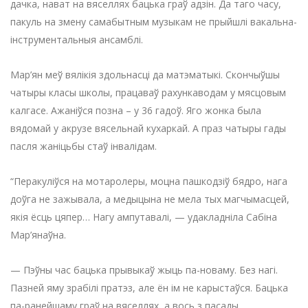
дачка, нават на вяселлях бацька граў адзін. Да таго часу,
пакуль на змену самабытным музыкам не прыйшлі вакальна-
інструментальныя ансамблі.
Мар’ян меў вялікія здольнасці да матэматыкі. Скончыўшы
чатыры класы школы, працаваў рахункаводам у мясцовым
калгасе. Ажаніўся позна – у 36 гадоў. Яго жонка была
вядомай у акрузе вясельнай кухаркай. А праз чатыры гады
пасля жаніцьбы стаў інвалідам.
“Перакуліўся на мотаролеры, моцна пашкодзіў бядро, нага
доўга не зажывала, а медыцына не мела тых магчымасцей,
якія ёсць цяпер… Нагу ампутавалі, — удакладніла Сабіна
Мар’янаўна.
— Пэўны час бацька прывыкаў жыць па-новаму. Без нагі.
Пазней яму зрабілі пратэз, але ён ім не карыстаўся. Бацька
па-ранейшаму граў на вяселлях, а вось з пасады