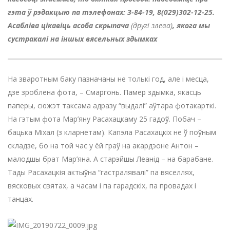
гэта ў рэдакцыю па тэлефонах: 3-84-19, 8(029)302-12-25.
Асабліва цікавіць асоба скрыпача
(другі злева)
, якога мы
сустракалі на іншых вясельных здымках
На зваротным баку пазначаны не толькі год, але і месца,
дзе зроблена фота, – Смаргонь. Памер здымка, якасць
паперы, сюжэт таксама адразу “выдалі” аўтара фотакарткі.
На гэтым фота Мар’яну Расахацкаму 25 гадоў. Побач –
бацька Міхал (з кларнетам). Капэла Расахацкіх не ў поўным
складзе, бо на той час у ёй граў на акардэоне Антон –
малодшы брат Мар’яна. А старэйшы Леанід – на барабане.
Тады Расахацкія актыўна “гастралявалі” па вяселлях,
вясковых святах, а часам і па гарадскіх, па провадах і
танцах.