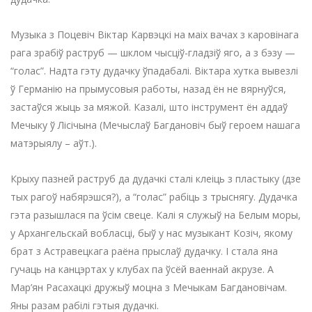
Музыка з Поцевіч Віктар Карвэцкі на маіх вачах з каровінага
рага зрабіў раструб — шклом чысціў-гладзіў яго, а з бэзу —
“голас”. Надта гэту дудачку ўпадабалі. Віктара хутка вывезлі
ў Германію на прымусовыя работы, назад ён не вярнуўся,
застаўся жыць за мяжой. Казалі, што інструмент ён аддаў
Мечыку ў Лісічына (Мечыслаў Багдановіч быў героем нашага
матэрыялу – аўт.).
Крыху пазней раструб да дудачкі сталі клеіць з пластыку (дзе
тых рагоў набярэшся?), а “голас” рабіць з трыснягу. Дудачка
гэта разышлася па ўсім свеце. Калі я служыў на Белым моры,
у Архангельскай вобласці, быў у нас музыкант Козіч, якому
брат з Астравецкага раёна прыслаў дудачку. І стала яна
гучаць на канцэртах у клубах па ўсёй ваеннай акрузе. А
Мар’ян Расахацкі дружыў моцна з Мечыкам Багдановічам.
Яны разам рабілі гэтыя дудачкі.