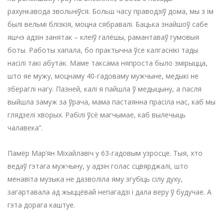
рахункавода звольніўся. Больш часу праводзіў дома, мы з ім
былі вельмі блізкія, моцна сябравалі. Бацька знайшоў сабе
яшчэ адзін занятак – клеіў галёшы, рамантаваў гумовыя
боты. Работы хапала, бо практычна ўсе калгаснікі тады
насілі такі абутак. Маме таксама няпроста было змірыцца,
што яе мужу, моцнаму 40-гадоваму мужчыне, медыкі не
збераглі нагу. Пазней, калі я пайшла ў медыцыну, а пасля
выйшла замуж за ўрача, мама пастаянна прасіла нас, каб мы
глядзелі хворых. Рабілі ўсё магчымае, каб вылечыць
чалавека”.
Памёр Мар’ян Міхайлавіч у 63-гадовым узросце. Тыя, хто
ведаў гэтага мужчыну, у адзін голас сцвярджалі, што
менавіта музыка не дазволіла яму згубіць сілу духу,
загартавала ад жыццёвай непагадзі і дала веру ў будучае. А
гэта дорага каштуе.