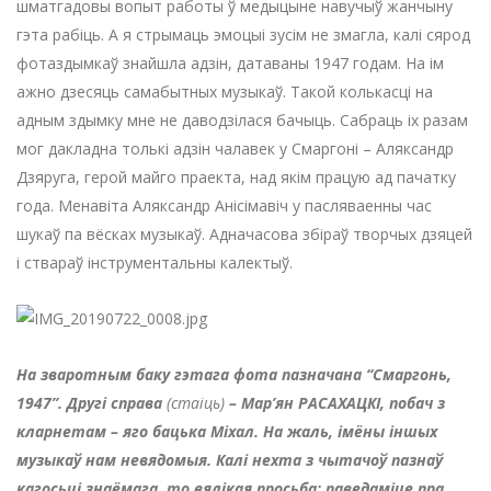
шматгадовы вопыт работы ў медыцыне навучыў жанчыну
гэта рабіць. А я стрымаць эмоцыі зусім не змагла, калі сярод
фотаздымкаў знайшла адзін, датаваны 1947 годам. На ім
ажно дзесяць самабытных музыкаў. Такой колькасці на
адным здымку мне не даводзілася бачыць. Сабраць іх разам
мог дакладна толькі адзін чалавек у Смаргоні – Аляксандр
Дзяруга, герой майго праекта, над якім працую ад пачатку
года. Менавіта Аляксандр Анісімавіч у пасляваенны час
шукаў па вёсках музыкаў. Адначасова збіраў творчых дзяцей
і ствараў інструментальны калектыў.
На зваротным баку гэтага фота пазначана “Смаргонь,
1947”. Другі справа
(стаіць)
– Мар’ян РАСАХАЦКІ, побач з
кларнетам – яго бацька Міхал. На жаль, імёны іншых
музыкаў нам невядомыя. Калі нехта з чытачоў пазнаў
кагосьці знаёмага, то вялікая просьба: паведаміце пра