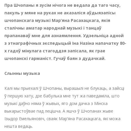
Пра Шчопаны я зусім нічога не ведала да таго часу,
пакуль у мяне на руках не аказаліся аўдыязапісы
шчопанскага музыкі Мар’яна Расахацкага, якія
сталічны аматар народнай музыкі і танцаў
прапанаваў мне для азнаямлення. Удзельніца адной
з этнаграфічных экспедыцый Іна Назіна напачатку 80-
х гадоў мінулага стагоддзя запісала, як грае
шчопанскі гарманіст. Гучаў баян з дудачкай.
Слынны музыка
Калі мы прыехалі ў Шчопаны, вырашылі не блукаць, а зайсці
ў першую хату, дзе бабулька мне тут жа паведаміла, што
музыкі даўно няма ў жывых, яго дом дачка з Мінска
выкарыстоўвае пад лецішча. А яшчэ ў Шчопанах жыве
Ізыдор Емельяновіч, сваяк Мар’яна Расахацкага, які можа
нешта ведаць.