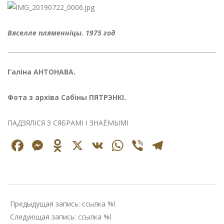
Вяселле пляменніцы. 1975 год
Галіна АНТОНАВА.
Фота з архіва Сабіны ПЯТРЭНКІ.
ПАДЗЯЛІСЯ З СЯБРАМІ І ЗНАЁМЫМІ
Facebook
Messenger
Odnoklassniki
X
VK
WhatsApp
Viber
Telegr
2020-
03-
Предыдущая запись: ссылка %l
27
Следующая запись: ссылка %l