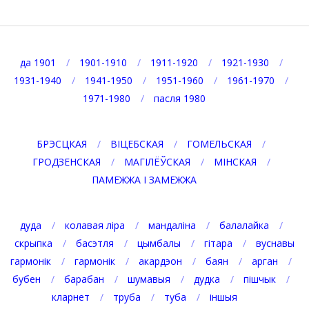
2021-
01-
28
да 1901
1901-1910
1911-1920
1921-1930
1931-1940
1941-1950
1951-1960
1961-1970
1971-1980
пасля 1980
БРЭСЦКАЯ
ВІЦЕБСКАЯ
ГОМЕЛЬСКАЯ
ГРОДЗЕНСКАЯ
МАГІЛЁЎСКАЯ
МІНСКАЯ
ПАМЕЖЖА І ЗАМЕЖЖА
дуда
колавая ліра
мандаліна
балалайка
скрыпка
басэтля
цымбалы
гітара
вуснавы
гармонік
гармонік
акардэон
баян
арган
бубен
барабан
шумавыя
дудка
пішчык
кларнет
труба
туба
іншыя