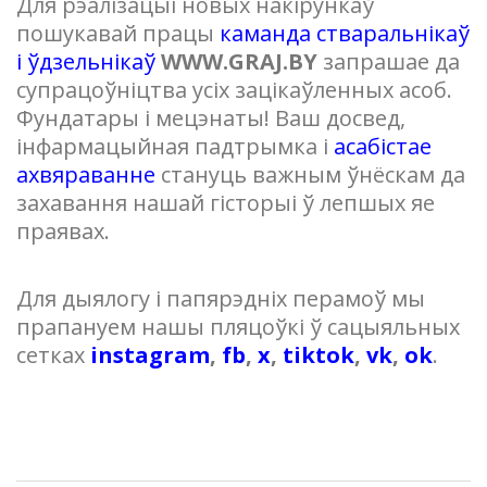
Для рэалізацыі новых накірункаў
пошукавай працы
каманда стваральнікаў
і ўдзельнікаў
WWW.GRAJ.BY
запрашае да
супрацоўніцтва усіх зацікаўленных асоб.
Фундатары і мецэнаты! Ваш досвед,
інфармацыйная падтрымка і
асабістае
ахвяраванне
стануць важным ўнёскам да
захавання нашай гісторыі ў лепшых яе
праявах.
Для дыялогу і папярэдніх перамоў мы
прапануем нашы пляцоўкі ў сацыяльных
сетках
instagram
,
fb
,
х
,
tiktok
,
vk
,
ok
.