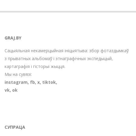
GRAJ.BY
Сацыяльная некамерцыйная ініцыятыва: збор фотаздымкаў
з прыватных альбомаў і этнаграфічных экспедыцый,
картаграфія і гісторыі жыцця.
Мы на сувязі:
instagram
,
fb
,
х
,
tiktok
,
vk
,
ok
СУПРАЦА