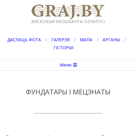
Перейти
к
GRAJ.BY
содержимому
ВЯСКОВЫЯ МУЗЫКАНТЫ БЕЛАРУСІ
ДАСЛАЦЬ ФОТА
ГАЛЕРЭЯ
МАПА
АРГАНЫ
ГІСТОРЫІ
Вторичное
Меню
меню
навигации
ФУНДАТАРЫ І МЕЦЭНАТЫ