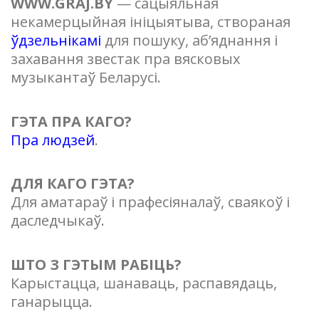
WWW.GRAJ.BY
— сацыяльная
некамерцыйная ініцыятыва, створаная
ўдзельнікамі
для пошуку, аб’яднання і
захавання звестак пра вясковых
музыкантаў Беларусі.
ГЭТА ПРА КАГО?
Пра людзей
.
ДЛЯ КАГО ГЭТА?
Для аматараў і прафесіяналаў, сваякоў і
даследчыкаў.
ШТО З ГЭТЫМ РАБІЦЬ?
Карыстацца, шанаваць, распавядаць,
ганарыцца.