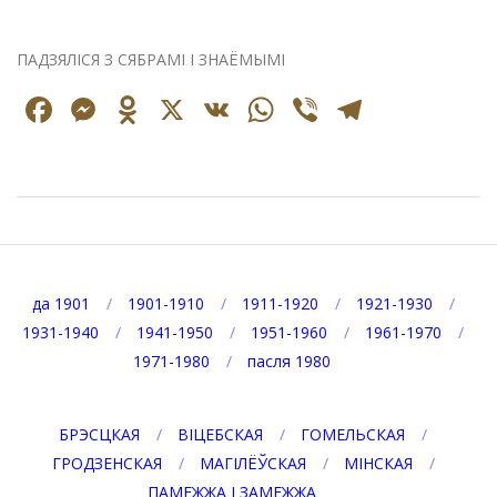
ПАДЗЯЛІСЯ З СЯБРАМІ І ЗНАЁМЫМІ
Facebook
Messenger
Odnoklassniki
X
VK
WhatsApp
Viber
Telegr
2020-
03-
25
да 1901
1901-1910
1911-1920
1921-1930
1931-1940
1941-1950
1951-1960
1961-1970
1971-1980
пасля 1980
БРЭСЦКАЯ
ВІЦЕБСКАЯ
ГОМЕЛЬСКАЯ
ГРОДЗЕНСКАЯ
МАГІЛЁЎСКАЯ
МІНСКАЯ
ПАМЕЖЖА І ЗАМЕЖЖА