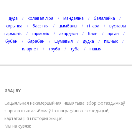
дуда
колавая ліра
мандаліна
балалайка
скрыпка
басэтля
цымбалы
гітара
вуснавы
гармонік
гармонік
акардэон
баян
арган
бубен
барабан
шумавыя
дудка
пішчык
кларнет
труба
туба
іншыя
GRAJ.BY
Сацыяльная некамерцыйная ініцыятыва: збор фотаздымкаў
з прыватных альбомаў і этнаграфічных экспедыцый,
картаграфія і гісторыі жыцця.
Мы на сувязі: