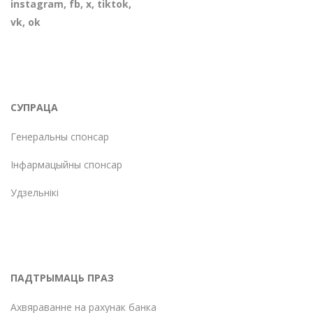
instagram
,
fb
,
х
,
tiktok
,
vk
,
ok
СУПРАЦА
Генеральны спонсар
Інфармацыйны спонсар
Удзельнікі
ПАДТРЫМАЦЬ ПРАЗ
Ахвяраванне на рахунак банка