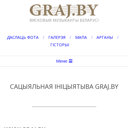
Перейти
к
GRAJ.BY
содержимому
ВЯСКОВЫЯ МУЗЫКАНТЫ БЕЛАРУСІ
ДАСЛАЦЬ ФОТА
ГАЛЕРЭЯ
МАПА
АРГАНЫ
ГІСТОРЫІ
Вторичное
Меню
меню
навигации
САЦЫЯЛЬНАЯ ІНІЦЫЯТЫВА GRAJ.BY