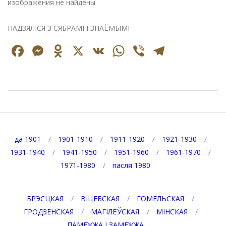
изображения не найдены
ПАДЗЯЛІСЯ З СЯБРАМІ І ЗНАЁМЫМІ
Facebook
Messenger
Odnoklassniki
X
VK
WhatsApp
Viber
Telegr
2026-
08-
08
да 1901
1901-1910
1911-1920
1921-1930
1931-1940
1941-1950
1951-1960
1961-1970
1971-1980
пасля 1980
БРЭСЦКАЯ
ВІЦЕБСКАЯ
ГОМЕЛЬСКАЯ
ГРОДЗЕНСКАЯ
МАГІЛЁЎСКАЯ
МІНСКАЯ
ПАМЕЖЖА І ЗАМЕЖЖА