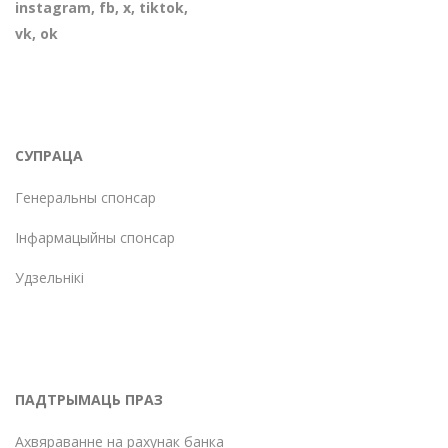
instagram
,
fb
,
х
,
tiktok
,
vk
,
ok
СУПРАЦА
Генеральны спонсар
Інфармацыйны спонсар
Удзельнікі
ПАДТРЫМАЦЬ ПРАЗ
Ахвяраванне на рахунак банка