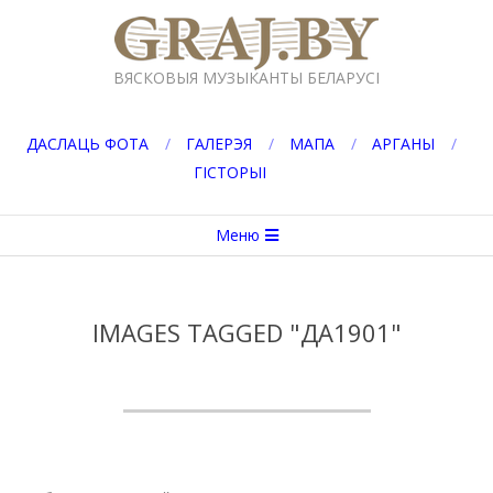
Перейти
к
GRAJ.BY
содержимому
ВЯСКОВЫЯ МУЗЫКАНТЫ БЕЛАРУСІ
ДАСЛАЦЬ ФОТА
ГАЛЕРЭЯ
МАПА
АРГАНЫ
ГІСТОРЫІ
Вторичное
Меню
меню
навигации
IMAGES TAGGED "ДА1901"