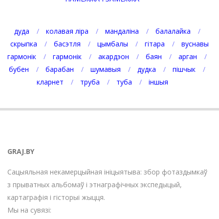
дуда
колавая ліра
мандаліна
балалайка
скрыпка
басэтля
цымбалы
гітара
вуснавы
гармонік
гармонік
акардэон
баян
арган
бубен
барабан
шумавыя
дудка
пішчык
кларнет
труба
туба
іншыя
GRAJ.BY
Сацыяльная некамерцыйная ініцыятыва: збор фотаздымкаў
з прыватных альбомаў і этнаграфічных экспедыцый,
картаграфія і гісторыі жыцця.
Мы на сувязі: