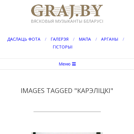
Перейти
к
GRAJ.BY
содержимому
ВЯСКОВЫЯ МУЗЫКАНТЫ БЕЛАРУСІ
ДАСЛАЦЬ ФОТА
ГАЛЕРЭЯ
МАПА
АРГАНЫ
ГІСТОРЫІ
Вторичное
Меню
меню
навигации
IMAGES TAGGED "КАРЭЛІЦКІ"