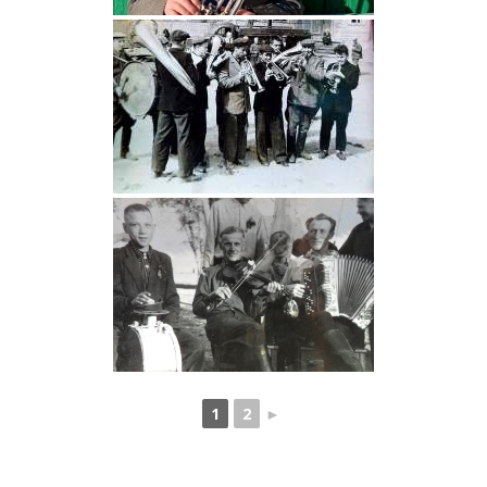
1
2
►