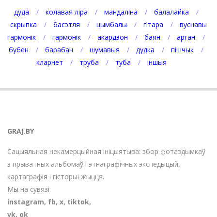
дуда
колавая ліра
мандаліна
балалайка
скрыпка
басэтля
цымбалы
гітара
вуснавы
гармонік
гармонік
акардэон
баян
арган
бубен
барабан
шумавыя
дудка
пішчык
кларнет
труба
туба
іншыя
GRAJ.BY
Сацыяльная некамерцыйная ініцыятыва: збор фотаздымкаў
з прыватных альбомаў і этнаграфічных экспедыцый,
картаграфія і гісторыі жыцця.
Мы на сувязі:
instagram
,
fb
,
х
,
tiktok
,
vk
,
ok