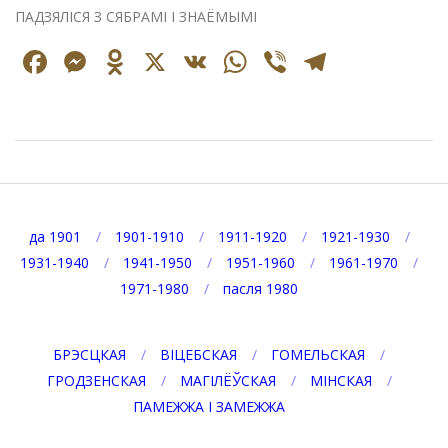
ПАДЗЯЛІСЯ З СЯБРАМІ І ЗНАЁМЫМІ
Facebook
Messenger
Odnoklassniki
X
VK
WhatsApp
Viber
Telegr
2026-
08-
08
да 1901
1901-1910
1911-1920
1921-1930
1931-1940
1941-1950
1951-1960
1961-1970
1971-1980
пасля 1980
БРЭСЦКАЯ
ВІЦЕБСКАЯ
ГОМЕЛЬСКАЯ
ГРОДЗЕНСКАЯ
МАГІЛЁЎСКАЯ
МІНСКАЯ
ПАМЕЖЖА І ЗАМЕЖЖА