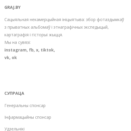
GRAJ.BY
Сацыяльная некамерцыйная ініцыятыва: збор фотаздымкаў
з прыватных альбомаў і этнаграфічных экспедыцый,
картаграфія і гісторыі жыцця.
Мы на сувязі:
instagram
,
fb
,
х
,
tiktok
,
vk
,
ok
СУПРАЦА
Генеральны спонсар
Інфармацыйны спонсар
Удзельнікі