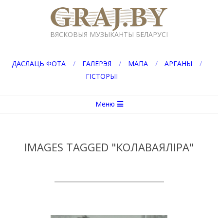
Перейти
к
GRAJ.BY
содержимому
ВЯСКОВЫЯ МУЗЫКАНТЫ БЕЛАРУСІ
ДАСЛАЦЬ ФОТА
ГАЛЕРЭЯ
МАПА
АРГАНЫ
ГІСТОРЫІ
Вторичное
Меню
меню
навигации
IMAGES TAGGED "КОЛАВАЯЛІРА"