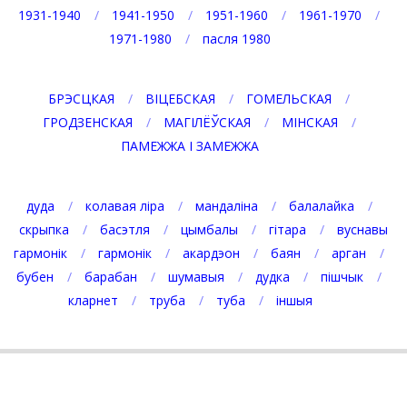
1931-1940
1941-1950
1951-1960
1961-1970
1971-1980
пасля 1980
БРЭСЦКАЯ
ВІЦЕБСКАЯ
ГОМЕЛЬСКАЯ
ГРОДЗЕНСКАЯ
МАГІЛЁЎСКАЯ
МІНСКАЯ
ПАМЕЖЖА І ЗАМЕЖЖА
дуда
колавая ліра
мандаліна
балалайка
скрыпка
басэтля
цымбалы
гітара
вуснавы
гармонік
гармонік
акардэон
баян
арган
бубен
барабан
шумавыя
дудка
пішчык
кларнет
труба
туба
іншыя