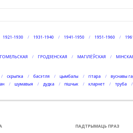
1921-1930
1931-1940
1941-1950
1951-1960
196
ГОМЕЛЬСКАЯ
ГРОДЗЕНСКАЯ
МАГІЛЁЎСКАЯ
МІНСКА
скрыпка
басэтля
цымбалы
гітара
вуснавы га
ан
шумавыя
дудка
пішчык
кларнет
труба
А
ПАДТРЫМАЦЬ ПРАЗ