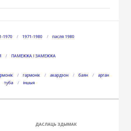
1-1970
1971-1980
пасля 1980
Я
ПАМЕЖЖА І ЗАМЕЖЖА
рмонік
гармонік
акардэон
баян
арган
туба
іншыя
ДАСЛАЦЬ ЗДЫМАК