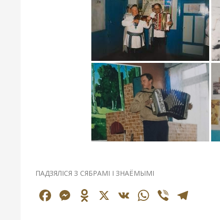
ПАДЗЯЛІСЯ З СЯБРАМІ І ЗНАЁМЫМІ
Facebook
Messenger
Odnoklassniki
X
VK
WhatsAp
Viber
Tel