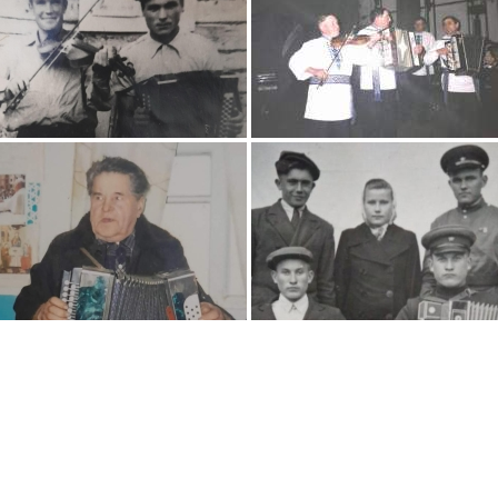
p
egram