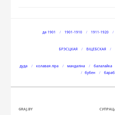
2026-
08-
08
да 1901
1901-1910
1911-1920
БРЭСЦКАЯ
ВІЦЕБСКАЯ
дуда
колавая ліра
мандаліна
балалайка
бубен
бараб
GRAJ.BY
СУПРАЦ