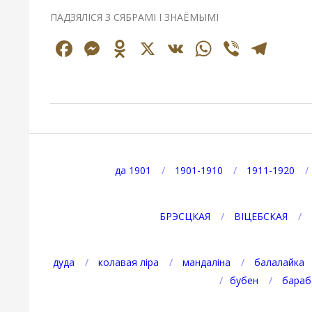
ПАДЗЯЛІСЯ З СЯБРАМІ І ЗНАЁМЫМІ
Facebook
Messenger
Odnoklassniki
X
VK
WhatsAp
Viber
Tel
2026-
08-
09
да 1901
1901-1910
1911-1920
БРЭСЦКАЯ
ВІЦЕБСКАЯ
дуда
колавая ліра
мандаліна
балалайка
бубен
бараб