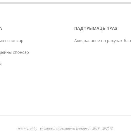
А
ПАДТРЫМАЦЬ ПРАЗ
ьны спонсар
Ахвяраванне на рахунак ба
цыйны спонсар
кі
www.graj.by
- вясковыя музыканты Беларусі, 2019 - 2026 ©