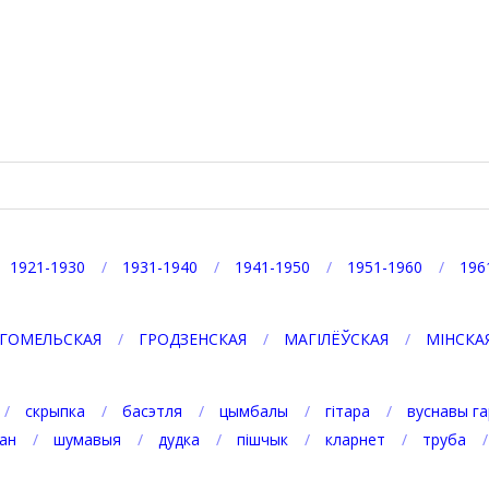
p
egram
1921-1930
1931-1940
1941-1950
1951-1960
196
ГОМЕЛЬСКАЯ
ГРОДЗЕНСКАЯ
МАГІЛЁЎСКАЯ
МІНСКА
скрыпка
басэтля
цымбалы
гітара
вуснавы га
ан
шумавыя
дудка
пішчык
кларнет
труба