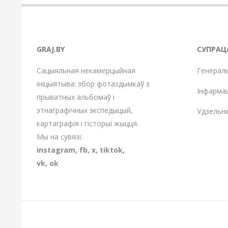
GRAJ.BY
СУПРАЦ
Сацыяльная некамерцыйная
Генерал
ініцыятыва: збор фотаздымкаў з
Інфарма
прыватных альбомаў і
этнаграфічных экспедыцый,
Удзельні
картаграфія і гісторыі жыцця.
Мы на сувязі:
instagram
,
fb
,
х
,
tiktok
,
vk
,
ok