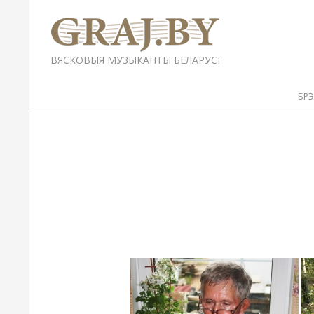
Перейти
к
содержимому
GRAJ.BY
ВЯСКОВЫЯ МУЗЫКАНТЫ БЕЛАРУСІ
Вторичное
БР
меню
навигации