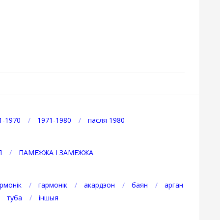
1-1970
1971-1980
пасля 1980
Я
ПАМЕЖЖА І ЗАМЕЖЖА
рмонік
гармонік
акардэон
баян
арган
туба
іншыя