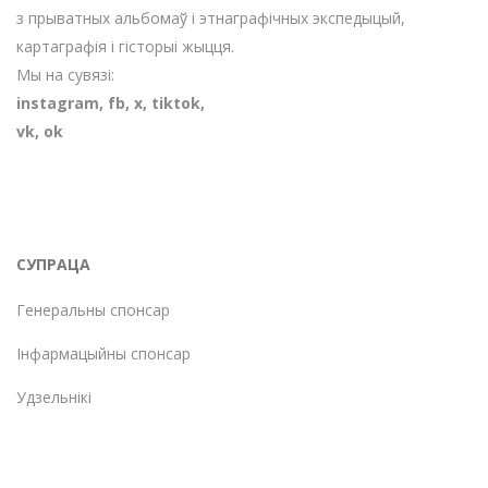
з прыватных альбомаў і этнаграфічных экспедыцый,
картаграфія і гісторыі жыцця.
Мы на сувязі:
instagram
,
fb
,
х
,
tiktok
,
vk
,
ok
СУПРАЦА
Генеральны спонсар
Інфармацыйны спонсар
Удзельнікі