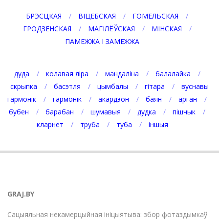
БРЭСЦКАЯ
ВІЦЕБСКАЯ
ГОМЕЛЬСКАЯ
ГРОДЗЕНСКАЯ
МАГІЛЁЎСКАЯ
МІНСКАЯ
ПАМЕЖЖА І ЗАМЕЖЖА
дуда
колавая ліра
мандаліна
балалайка
скрыпка
басэтля
цымбалы
гітара
вуснавы
гармонік
гармонік
акардэон
баян
арган
бубен
барабан
шумавыя
дудка
пішчык
кларнет
труба
туба
іншыя
GRAJ.BY
Сацыяльная некамерцыйная ініцыятыва: збор фотаздымкаў