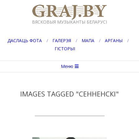
Перейти
к
GRAJ.BY
содержимому
ВЯСКОВЫЯ МУЗЫКАНТЫ БЕЛАРУСІ
ДАСЛАЦЬ ФОТА
ГАЛЕРЭЯ
МАПА
АРГАНЫ
ГІСТОРЫІ
Вторичное
Меню
меню
навигации
IMAGES TAGGED "СЕННЕНСКІ"