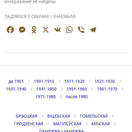
изображения не найдены
ПАДЗЯЛІСЯ З СЯБРАМІ І ЗНАЁМЫМІ
Facebook
Messenger
Odnoklassniki
X
VK
WhatsApp
Viber
Telegr
2026-
08-
06
да 1901
1901-1910
1911-1920
1921-1930
1931-1940
1941-1950
1951-1960
1961-1970
1971-1980
пасля 1980
БРЭСЦКАЯ
ВІЦЕБСКАЯ
ГОМЕЛЬСКАЯ
ГРОДЗЕНСКАЯ
МАГІЛЁЎСКАЯ
МІНСКАЯ
ПАМЕЖЖА І ЗАМЕЖЖА