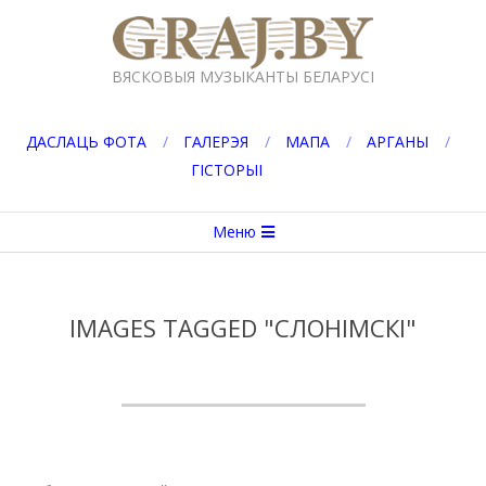
Перейти
к
GRAJ.BY
содержимому
ВЯСКОВЫЯ МУЗЫКАНТЫ БЕЛАРУСІ
ДАСЛАЦЬ ФОТА
ГАЛЕРЭЯ
МАПА
АРГАНЫ
ГІСТОРЫІ
Вторичное
Меню
меню
навигации
IMAGES TAGGED "СЛОНІМСКІ"