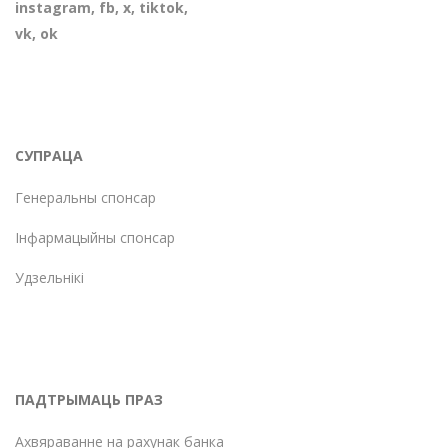
instagram
,
fb
,
х
,
tiktok
,
vk
,
ok
СУПРАЦА
Генеральны спонсар
Інфармацыйны спонсар
Удзельнікі
ПАДТРЫМАЦЬ ПРАЗ
Ахвяраванне на рахунак банка