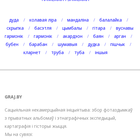
дуда
колавая ліра
мандаліна
балалайка
скрыпка
басэтля
цымбалы
гітара
вуснавы
гармонік
гармонік
акардэон
баян
арган
бубен
барабан
шумавыя
дудка
пішчык
кларнет
труба
туба
іншыя
GRAJ.BY
Сацыяльная некамерцыйная ініцыятыва: збор фотаздымкаў
з прыватных альбомаў і этнаграфічных экспедыцый,
картаграфія і гісторыі жыцця.
Мы на сувязі: