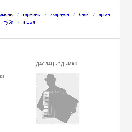
рмонік
гармонік
акардэон
баян
арган
туба
іншыя
ДАСЛАЦЬ ЗДЫМАК
нка