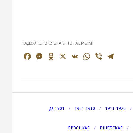
ПАДЗЯЛІСЯ З СЯБРАМІ І ЗНАЁМЫМІ
Facebook
Messenger
Odnoklassniki
X
VK
WhatsAp
Viber
Tel
2026-
08-
08
да 1901
1901-1910
1911-1920
БРЭСЦКАЯ
ВІЦЕБСКАЯ