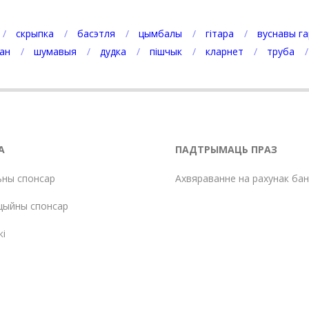
скрыпка
басэтля
цымбалы
гітара
вуснавы га
ан
шумавыя
дудка
пішчык
кларнет
труба
А
ПАДТРЫМАЦЬ ПРАЗ
ьны спонсар
Ахвяраванне на рахунак ба
цыйны спонсар
кі