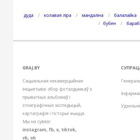
дуда
колавая ліра
мандаліна
балалайка
бубен
бараб
GRAJ.BY
СУПРАЦ
Сацыяльная некамерцыйная
Генерал
ініцыятыва: збор фотаздымкаў з
Інфарма
прыватных альбомаў і
этнаграфічных экспедыцый,
Удзельні
картаграфія і гісторыі жыцця.
Мы на сувязі:
instagram
,
fb
,
х
,
tiktok
,
vk
,
ok