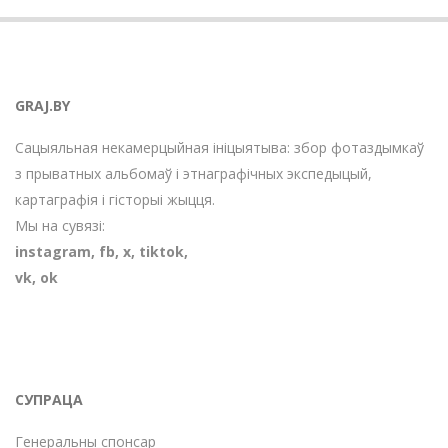
GRAJ.BY
Сацыяльная некамерцыйная ініцыятыва: збор фотаздымкаў
з прыватных альбомаў і этнаграфічных экспедыцый,
картаграфія і гісторыі жыцця.
Мы на сувязі:
instagram
,
fb
,
х
,
tiktok
,
vk
,
ok
СУПРАЦА
Генеральны спонсар