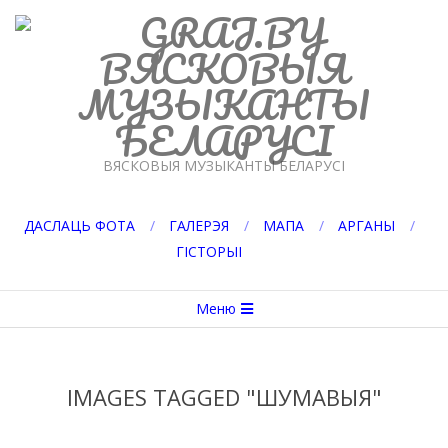
Перейти
к
содержимому
GRAJ.BY
ВЯСКОВЫЯ МУЗЫКАНТЫ БЕЛАРУСІ
ДАСЛАЦЬ ФОТА
ГАЛЕРЭЯ
МАПА
АРГАНЫ
ГІСТОРЫІ
Вторичное
Меню
меню
навигации
IMAGES TAGGED "ШУМАВЫЯ"