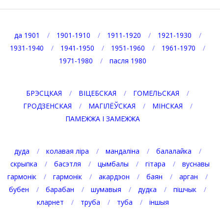
08-
06
да 1901
1901-1910
1911-1920
1921-1930
1931-1940
1941-1950
1951-1960
1961-1970
1971-1980
пасля 1980
БРЭСЦКАЯ
ВІЦЕБСКАЯ
ГОМЕЛЬСКАЯ
ГРОДЗЕНСКАЯ
МАГІЛЁЎСКАЯ
МІНСКАЯ
ПАМЕЖЖА І ЗАМЕЖЖА
дуда
колавая ліра
мандаліна
балалайка
скрыпка
басэтля
цымбалы
гітара
вуснавы
гармонік
гармонік
акардэон
баян
арган
бубен
барабан
шумавыя
дудка
пішчык
кларнет
труба
туба
іншыя