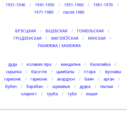
1931-1940
1941-1950
1951-1960
1961-1970
1971-1980
пасля 1980
БРЭСЦКАЯ
ВІЦЕБСКАЯ
ГОМЕЛЬСКАЯ
ГРОДЗЕНСКАЯ
МАГІЛЁЎСКАЯ
МІНСКАЯ
ПАМЕЖЖА І ЗАМЕЖЖА
дуда
колавая ліра
мандаліна
балалайка
скрыпка
басэтля
цымбалы
гітара
вуснавы
гармонік
гармонік
акардэон
баян
арган
бубен
барабан
шумавыя
дудка
пішчык
кларнет
труба
туба
іншыя