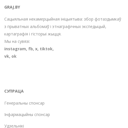
GRAJ.BY
Сацыяльная некамерцыйная ініцыятыва: збор фотаздымкаў
з прыватных альбомаў і этнаграфічных экспедыцый,
картаграфія і гісторыі жыцця.
Мы на сувязі:
instagram
,
fb
,
х
,
tiktok
,
vk
,
ok
СУПРАЦА
Генеральны спонсар
Інфармацыйны спонсар
Удзельнікі