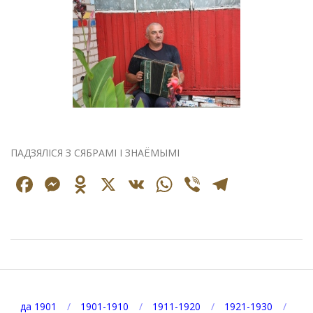
ПАДЗЯЛІСЯ З СЯБРАМІ І ЗНАЁМЫМІ
Facebook
Messenger
Odnoklassniki
X
VK
WhatsApp
Viber
Telegr
2026-
08-
07
да 1901
1901-1910
1911-1920
1921-1930