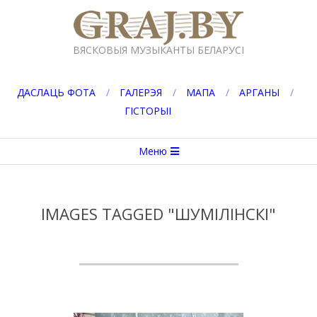
Перейти
к
GRAJ.BY
содержимому
ВЯСКОВЫЯ МУЗЫКАНТЫ БЕЛАРУСІ
ДАСЛАЦЬ ФОТА
ГАЛЕРЭЯ
МАПА
АРГАНЫ
ГІСТОРЫІ
Вторичное
Меню
меню
навигации
IMAGES TAGGED "ШУМІЛІНСКІ"