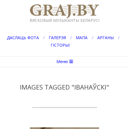
Перейти
к
GRAJ.BY
содержимому
ВЯСКОВЫЯ МУЗЫКАНТЫ БЕЛАРУСІ
ДАСЛАЦЬ ФОТА
ГАЛЕРЭЯ
МАПА
АРГАНЫ
ГІСТОРЫІ
Вторичное
Меню
меню
навигации
IMAGES TAGGED "ІВАНАЎСКІ"