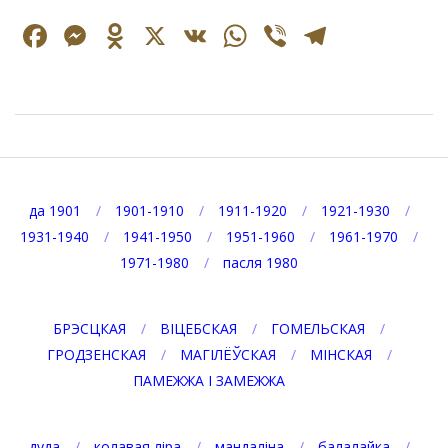
Facebook
Messenger
Odnoklassniki
X
VK
WhatsApp
Viber
Telegr
2026-
08-
07
да 1901
1901-1910
1911-1920
1921-1930
1931-1940
1941-1950
1951-1960
1961-1970
1971-1980
пасля 1980
БРЭСЦКАЯ
ВІЦЕБСКАЯ
ГОМЕЛЬСКАЯ
ГРОДЗЕНСКАЯ
МАГІЛЁЎСКАЯ
МІНСКАЯ
ПАМЕЖЖА І ЗАМЕЖЖА
дуда
колавая ліра
мандаліна
балалайка