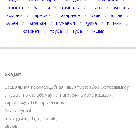
скрыпка
басэтля
цымбалы
гітара
вуснавы
гармонік
гармонік
акардэон
баян
арган
бубен
барабан
шумавыя
дудка
пішчык
кларнет
труба
туба
іншыя
GRAJ.BY
Сацыяльная некамерцыйная ініцыятыва: збор фотаздымкаў
з прыватных альбомаў і этнаграфічных экспедыцый,
картаграфія і гісторыі жыцця.
Мы на сувязі:
instagram
,
fb
,
х
,
tiktok
,
vk
,
ok