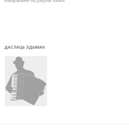
Ахвяраванне на рахунак банка
ДАСЛАЦЬ ЗДЫМАК