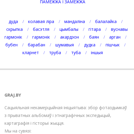
ПАМЕЖЖА І ЗАМЕЖЖА
дуда
колавая ліра
мандаліна
балалайка
скрыпка
басэтля
цымбалы
гітара
вуснавы
гармонік
гармонік
акардэон
баян
арган
бубен
барабан
шумавыя
дудка
пішчык
кларнет
труба
туба
іншыя
GRAJ.BY
Сацыяльная некамерцыйная ініцыятыва: збор фотаздымкаў
з прыватных альбомаў і этнаграфічных экспедыцый,
картаграфія і гісторыі жыцця.
Мы на сувязі: