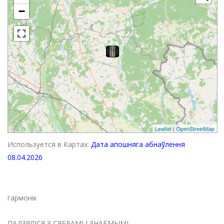
−
Leaflet
|
OpenStreetMap
Используется в Картах:
Дата апошняга абнаўлення
08.04.2026
гармонік
ПАДЗЯЛІСЯ З СЯБРАМІ І ЗНАЁМЫМІ