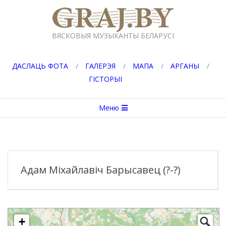
Перейти
к
GRAJ.BY
содержимому
ВЯСКОВЫЯ МУЗЫКАНТЫ БЕЛАРУСІ
ДАСЛАЦЬ ФОТА
ГАЛЕРЭЯ
МАПА
АРГАНЫ
ГІСТОРЫІ
Вторичное
Меню
меню
навигации
Адам Міхайлавіч Барысавец (?-?)
+