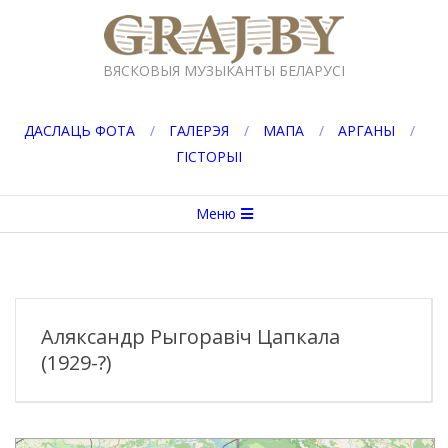
Перейти
к
GRAJ.BY
содержимому
ВЯСКОВЫЯ МУЗЫКАНТЫ БЕЛАРУСІ
ДАСЛАЦЬ ФОТА
ГАЛЕРЭЯ
МАПА
АРГАНЫ
ГІСТОРЫІ
Вторичное
Меню
меню
навигации
Аляксандр Рыгоравіч Цапкала
(1929-?)