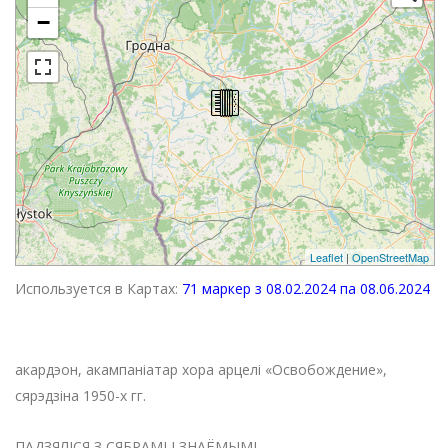
−
Leaflet
|
OpenStreetMap
Используется в Картах:
71 маркер з 08.02.2024 па 08.06.2024
акардэон, акампаніатар хора арцелі «Освобождение»,
сярэдзіна 1950-х гг.
ПАДЗЯЛІСЯ З СЯБРАМІ І ЗНАЁМЫМІ