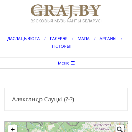
Перейти
к
GRAJ.BY
содержимому
ВЯСКОВЫЯ МУЗЫКАНТЫ БЕЛАРУСІ
ДАСЛАЦЬ ФОТА
ГАЛЕРЭЯ
МАПА
АРГАНЫ
ГІСТОРЫІ
Вторичное
Меню
меню
навигации
Аляксандр Слуцкі (?-?)
+