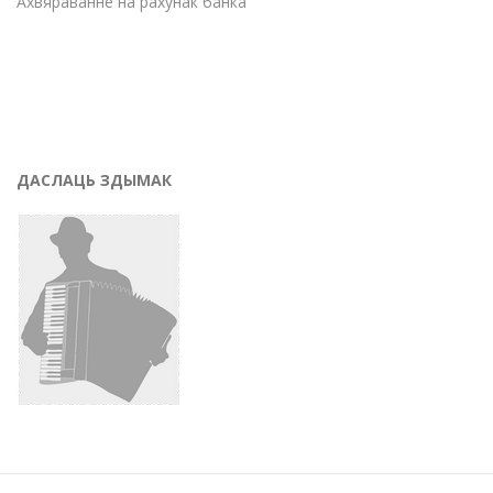
Ахвяраванне на рахунак банка
ДАСЛАЦЬ ЗДЫМАК