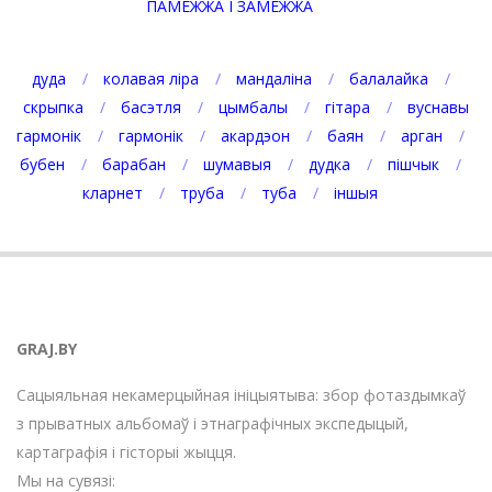
ПАМЕЖЖА І ЗАМЕЖЖА
дуда
колавая ліра
мандаліна
балалайка
скрыпка
басэтля
цымбалы
гітара
вуснавы
гармонік
гармонік
акардэон
баян
арган
бубен
барабан
шумавыя
дудка
пішчык
кларнет
труба
туба
іншыя
GRAJ.BY
Сацыяльная некамерцыйная ініцыятыва: збор фотаздымкаў
з прыватных альбомаў і этнаграфічных экспедыцый,
картаграфія і гісторыі жыцця.
Мы на сувязі: