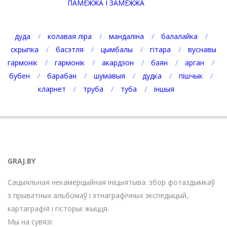
ПАМЕЖЖА І ЗАМЕЖЖА
дуда
колавая ліра
мандаліна
балалайка
скрыпка
басэтля
цымбалы
гітара
вуснавы
гармонік
гармонік
акардэон
баян
арган
бубен
барабан
шумавыя
дудка
пішчык
кларнет
труба
туба
іншыя
GRAJ.BY
Сацыяльная некамерцыйная ініцыятыва: збор фотаздымкаў
з прыватных альбомаў і этнаграфічных экспедыцый,
картаграфія і гісторыі жыцця.
Мы на сувязі: