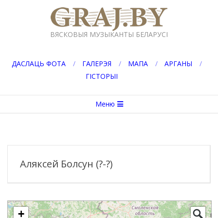
Перейти
к
GRAJ.BY
содержимому
ВЯСКОВЫЯ МУЗЫКАНТЫ БЕЛАРУСІ
ДАСЛАЦЬ ФОТА
ГАЛЕРЭЯ
МАПА
АРГАНЫ
ГІСТОРЫІ
Вторичное
Меню
меню
навигации
Аляксей Болсун (?-?)
+