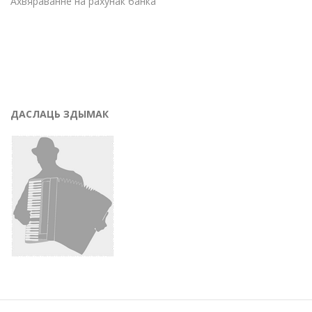
Ахвяраванне на рахунак банка
ДАСЛАЦЬ ЗДЫМАК