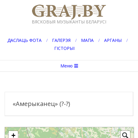
Перейти
к
GRAJ.BY
содержимому
ВЯСКОВЫЯ МУЗЫКАНТЫ БЕЛАРУСІ
ДАСЛАЦЬ ФОТА
ГАЛЕРЭЯ
МАПА
АРГАНЫ
ГІСТОРЫІ
Вторичное
Меню
меню
навигации
«Амерыканец» (?-?)
+