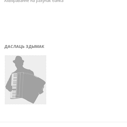
Ахвяраванне на рахунак банка
ДАСЛАЦЬ ЗДЫМАК