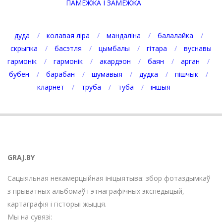
ПАМЕЖЖА І ЗАМЕЖЖА
дуда
колавая ліра
мандаліна
балалайка
скрыпка
басэтля
цымбалы
гітара
вуснавы
гармонік
гармонік
акардэон
баян
арган
бубен
барабан
шумавыя
дудка
пішчык
кларнет
труба
туба
іншыя
GRAJ.BY
Сацыяльная некамерцыйная ініцыятыва: збор фотаздымкаў
з прыватных альбомаў і этнаграфічных экспедыцый,
картаграфія і гісторыі жыцця.
Мы на сувязі: