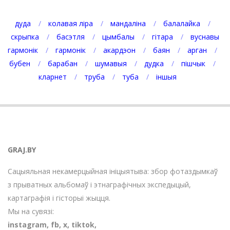
дуда
колавая ліра
мандаліна
балалайка
скрыпка
басэтля
цымбалы
гітара
вуснавы
гармонік
гармонік
акардэон
баян
арган
бубен
барабан
шумавыя
дудка
пішчык
кларнет
труба
туба
іншыя
GRAJ.BY
Сацыяльная некамерцыйная ініцыятыва: збор фотаздымкаў
з прыватных альбомаў і этнаграфічных экспедыцый,
картаграфія і гісторыі жыцця.
Мы на сувязі:
instagram
,
fb
,
х
,
tiktok
,