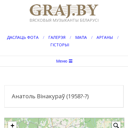
Перейти
к
GRAJ.BY
содержимому
ВЯСКОВЫЯ МУЗЫКАНТЫ БЕЛАРУСІ
ДАСЛАЦЬ ФОТА
ГАЛЕРЭЯ
МАПА
АРГАНЫ
ГІСТОРЫІ
Вторичное
Меню
меню
навигации
Анатоль Вінакураў (1958?-?)
+