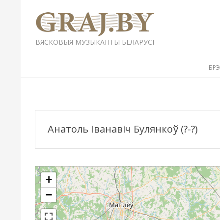
Перейти
к
содержимому
GRAJ.BY
ВЯСКОВЫЯ МУЗЫКАНТЫ БЕЛАРУСІ
Вторичное
БР
меню
навигации
Анатоль Іванавіч Булянкоў (?-?)
+
−