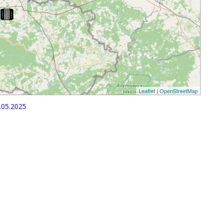
Leaflet
|
OpenStreetMap
.05.2025
p
egram