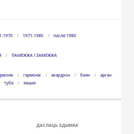
1-1970
1971-1980
пасля 1980
Я
ПАМЕЖЖА І ЗАМЕЖЖА
рмонік
гармонік
акардэон
баян
арган
туба
іншыя
ДАСЛАЦЬ ЗДЫМАК