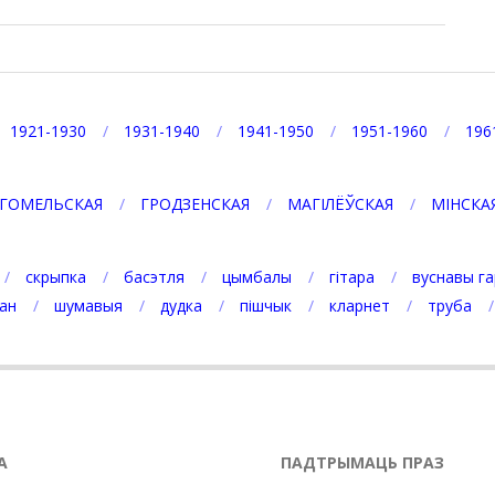
1921-1930
1931-1940
1941-1950
1951-1960
196
ГОМЕЛЬСКАЯ
ГРОДЗЕНСКАЯ
МАГІЛЁЎСКАЯ
МІНСКА
скрыпка
басэтля
цымбалы
гітара
вуснавы га
ан
шумавыя
дудка
пішчык
кларнет
труба
А
ПАДТРЫМАЦЬ ПРАЗ