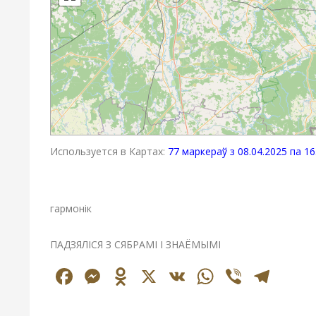
Используется в Картах:
77 маркераў з 08.04.2025 па 16
гармонік
ПАДЗЯЛІСЯ З СЯБРАМІ І ЗНАЁМЫМІ
Facebook
Messenger
Odnoklassniki
X
VK
WhatsAp
Viber
Tel