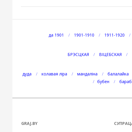
2025-
05-
16
да 1901
1901-1910
1911-1920
БРЭСЦКАЯ
ВІЦЕБСКАЯ
дуда
колавая ліра
мандаліна
балалайка
бубен
бараб
GRAJ.BY
СУПРАЦ