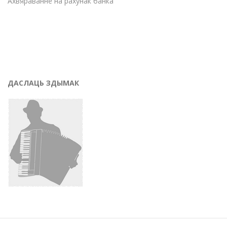
Ахвяраванне на рахунак банка
ДАСЛАЦЬ ЗДЫМАК