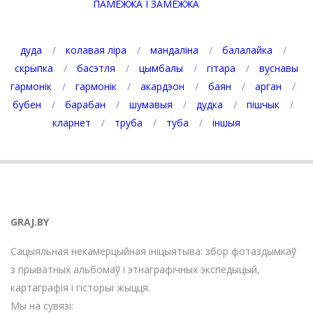
ПАМЕЖЖА І ЗАМЕЖЖА
дуда
колавая ліра
мандаліна
балалайка
скрыпка
басэтля
цымбалы
гітара
вуснавы
гармонік
гармонік
акардэон
баян
арган
бубен
барабан
шумавыя
дудка
пішчык
кларнет
труба
туба
іншыя
GRAJ.BY
Сацыяльная некамерцыйная ініцыятыва: збор фотаздымкаў
з прыватных альбомаў і этнаграфічных экспедыцый,
картаграфія і гісторыі жыцця.
Мы на сувязі: