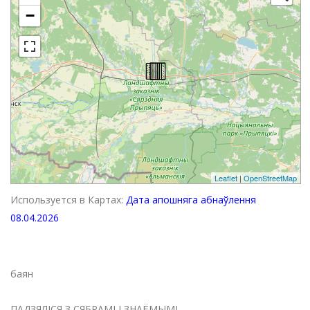
−
Leaflet
|
OpenStreetMap
Используется в Картах:
Дата апошняга абнаўлення
08.04.2026
баян
ПАДЗЯЛІСЯ З СЯБРАМІ І ЗНАЁМЫМІ