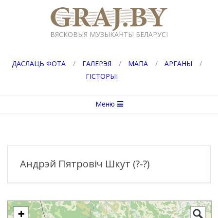
Перейти
к
GRAJ.BY
содержимому
ВЯСКОВЫЯ МУЗЫКАНТЫ БЕЛАРУСІ
ДАСЛАЦЬ ФОТА
ГАЛЕРЭЯ
МАПА
АРГАНЫ
ГІСТОРЫІ
Вторичное
Меню
меню
навигации
Андрэй Пятровіч Шкут (?-?)
+