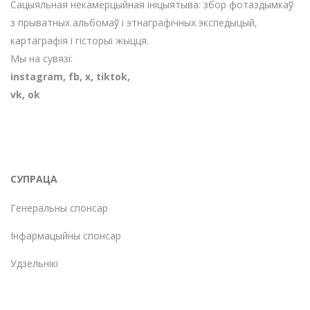
Сацыяльная некамерцыйная ініцыятыва: збор фотаздымкаў
з прыватных альбомаў і этнаграфічных экспедыцый,
картаграфія і гісторыі жыцця.
Мы на сувязі:
instagram
,
fb
,
х
,
tiktok
,
vk
,
ok
СУПРАЦА
Генеральны спонсар
Інфармацыйны спонсар
Удзельнікі