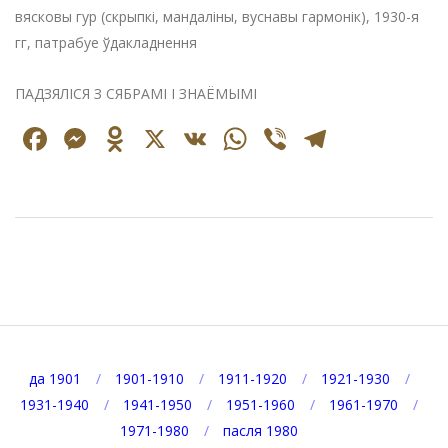
вясковы гур (скрыпкі, мандаліны, вуснавы гармонік), 1930-я
гг, патрабуе ўдакладнення
ПАДЗЯЛІСЯ З СЯБРАМІ І ЗНАЁМЫМІ
Facebook
Messenger
Odnoklassniki
X
VK
WhatsApp
Viber
Telegr
2024-
12-
09
да 1901
1901-1910
1911-1920
1921-1930
1931-1940
1941-1950
1951-1960
1961-1970
1971-1980
пасля 1980