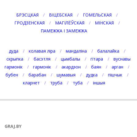
БРЭСЦКАЯ
ВІЦЕБСКАЯ
ГОМЕЛЬСКАЯ
ГРОДЗЕНСКАЯ
МАГІЛЁЎСКАЯ
МІНСКАЯ
ПАМЕЖЖА І ЗАМЕЖЖА
дуда
колавая ліра
мандаліна
балалайка
скрыпка
басэтля
цымбалы
гітара
вуснавы
гармонік
гармонік
акардэон
баян
арган
бубен
барабан
шумавыя
дудка
пішчык
кларнет
труба
туба
іншыя
GRAJ.BY