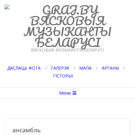
Перейти
к
содержимому
GRAJ.BY
ВЯСКОВЫЯ МУЗЫКАНТЫ БЕЛАРУСІ
ДАСЛАЦЬ ФОТА
ГАЛЕРЭЯ
МАПА
АРГАНЫ
ГІСТОРЫІ
Вторичное
Меню
меню
навигации
ансамбль