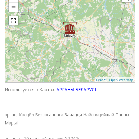
−
Leaflet
|
OpenStreetMap
Используется в Картах:
АРГАНЫ БЕЛАРУСІ
арган, Касцёл Беззаганнага Зачацця Найсвяцейшай Панны
Марыі
арган на 10 галасоў, узгадкі ў 1742г.