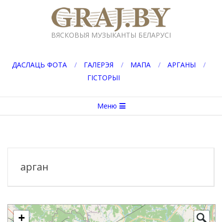
Перейти
к
GRAJ.BY
содержимому
ВЯСКОВЫЯ МУЗЫКАНТЫ БЕЛАРУСІ
ДАСЛАЦЬ ФОТА
ГАЛЕРЭЯ
МАПА
АРГАНЫ
ГІСТОРЫІ
Вторичное
Меню
меню
навигации
арган
+