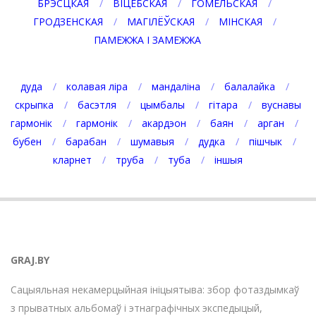
БРЭСЦКАЯ
ВІЦЕБСКАЯ
ГОМЕЛЬСКАЯ
ГРОДЗЕНСКАЯ
МАГІЛЁЎСКАЯ
МІНСКАЯ
ПАМЕЖЖА І ЗАМЕЖЖА
дуда
колавая ліра
мандаліна
балалайка
скрыпка
басэтля
цымбалы
гітара
вуснавы
гармонік
гармонік
акардэон
баян
арган
бубен
барабан
шумавыя
дудка
пішчык
кларнет
труба
туба
іншыя
GRAJ.BY
Сацыяльная некамерцыйная ініцыятыва: збор фотаздымкаў
з прыватных альбомаў і этнаграфічных экспедыцый,