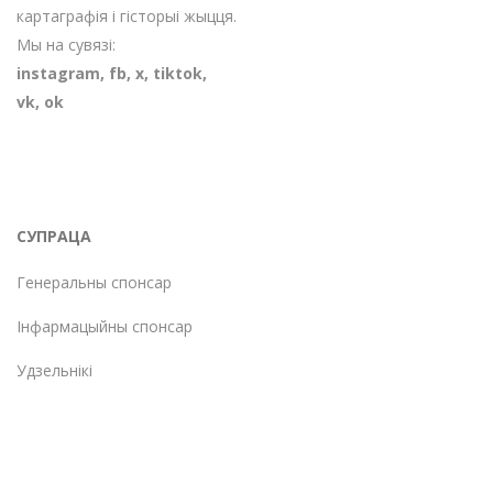
картаграфія і гісторыі жыцця.
Мы на сувязі:
instagram
,
fb
,
х
,
tiktok
,
vk
,
ok
СУПРАЦА
Генеральны спонсар
Інфармацыйны спонсар
Удзельнікі