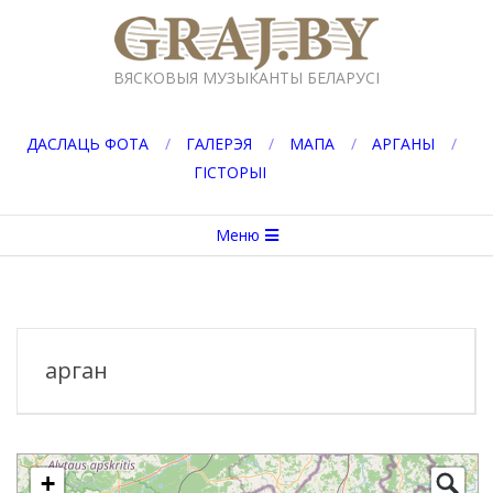
Перейти
к
GRAJ.BY
содержимому
ВЯСКОВЫЯ МУЗЫКАНТЫ БЕЛАРУСІ
ДАСЛАЦЬ ФОТА
ГАЛЕРЭЯ
МАПА
АРГАНЫ
ГІСТОРЫІ
Вторичное
Меню
меню
навигации
арган
+