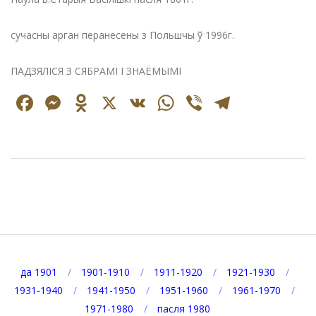
сучасны арган перанесены з Польшчы ў 1996г.
ПАДЗЯЛІСЯ З СЯБРАМІ І ЗНАЁМЫМІ
Facebook
Messenger
Odnoklassniki
X
VK
WhatsApp
Viber
Telegr
2024-
09-
28
да 1901
1901-1910
1911-1920
1921-1930
1931-1940
1941-1950
1951-1960
1961-1970
1971-1980
пасля 1980