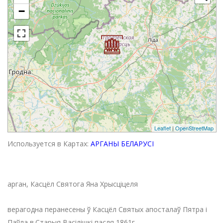
−
Leaflet
|
OpenStreetMap
Используется в Картах:
АРГАНЫ БЕЛАРУСІ
арган, Касцёл Святога Яна Хрысціцеля
верагодна перанесены ў Касцёл Святых апосталаў Пятра і
Паўла в.Старыя Васілішкі пасля 1861г.