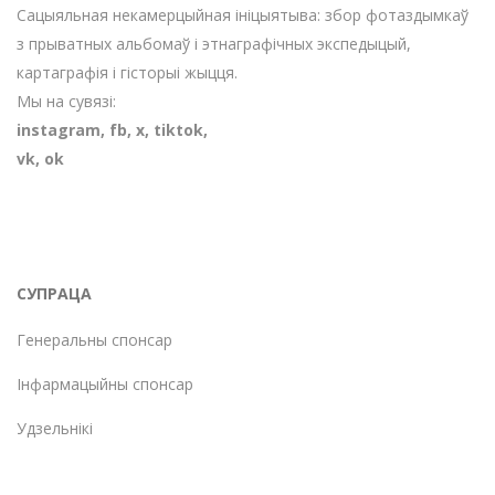
Сацыяльная некамерцыйная ініцыятыва: збор фотаздымкаў
з прыватных альбомаў і этнаграфічных экспедыцый,
картаграфія і гісторыі жыцця.
Мы на сувязі:
instagram
,
fb
,
х
,
tiktok
,
vk
,
ok
СУПРАЦА
Генеральны спонсар
Інфармацыйны спонсар
Удзельнікі