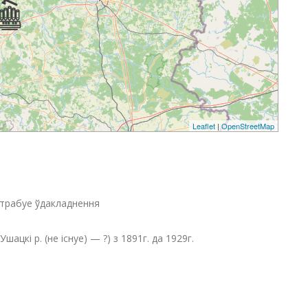
Leaflet
|
OpenStreetMap
трабуе ўдакладнення
шацкі р. (не існуе) — ?) з 1891г. да 1929г.