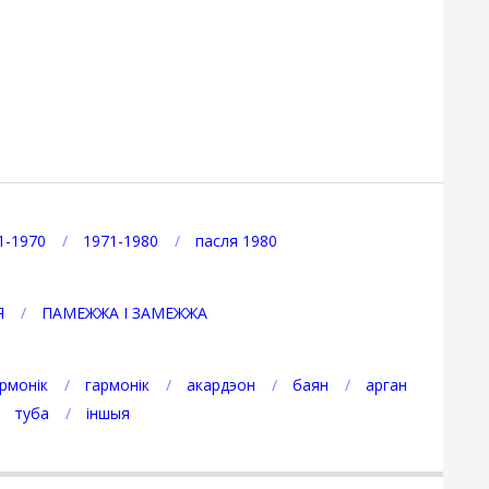
1-1970
1971-1980
пасля 1980
Я
ПАМЕЖЖА І ЗАМЕЖЖА
рмонік
гармонік
акардэон
баян
арган
туба
іншыя