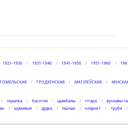
p
egram
1921-1930
1931-1940
1941-1950
1951-1960
196
ГОМЕЛЬСКАЯ
ГРОДЗЕНСКАЯ
МАГІЛЁЎСКАЯ
МІНСКА
скрыпка
басэтля
цымбалы
гітара
вуснавы га
ан
шумавыя
дудка
пішчык
кларнет
труба