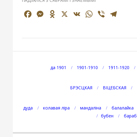
ПАДЗЯЛІСЯ З СЯБРАМІ І ЗНАЁМЫМІ
Facebook
Messenger
Odnoklassniki
X
VK
WhatsAp
Viber
Tel
2024-
11-
05
да 1901
1901-1910
1911-1920
БРЭСЦКАЯ
ВІЦЕБСКАЯ
дуда
колавая ліра
мандаліна
балалайка
бубен
бараб