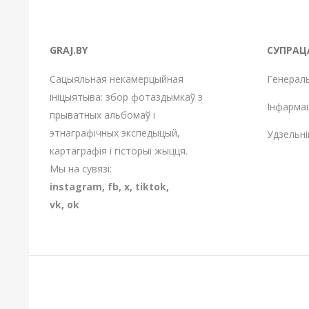
GRAJ.BY
СУПРАЦ
Сацыяльная некамерцыйная
Генерал
ініцыятыва: збор фотаздымкаў з
Інфарма
прыватных альбомаў і
этнаграфічных экспедыцый,
Удзельні
картаграфія і гісторыі жыцця.
Мы на сувязі:
instagram
,
fb
,
х
,
tiktok
,
vk
,
ok