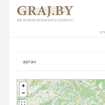
Перейти
к
содержимому
GRAJ.BY
ВЯСКОВЫЯ МУЗЫКАНТЫ БЕЛАРУСІ
Вторичное
БР
меню
навигации
арган
+
−