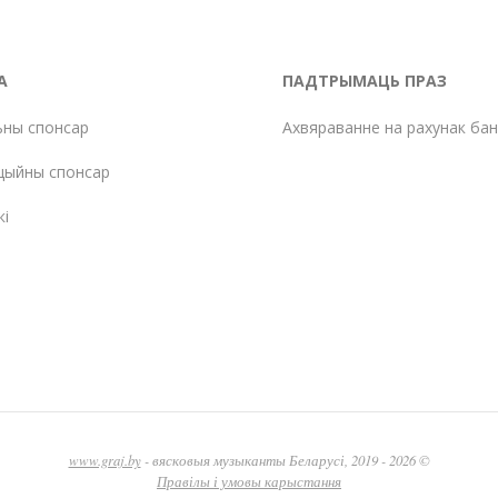
А
ПАДТРЫМАЦЬ ПРАЗ
ьны спонсар
Ахвяраванне на рахунак ба
цыйны спонсар
кі
www.graj.by
- вясковыя музыканты Беларусі, 2019 - 2026 ©
Правілы і умовы карыстання