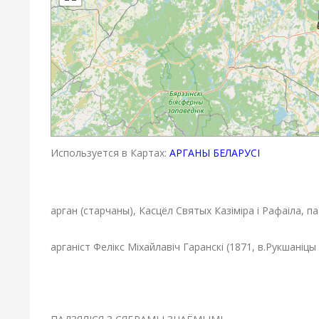
Используется в Картах:
АРГАНЫ БЕЛАРУСІ
арган (старчаны),
Касцёл Святых Казіміра і Рафаіла,
па
арганіст
Фелікс Міхайлавіч Гаранскі (
1871, в.Рукшаніцы У