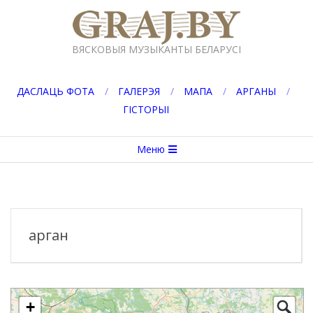
Перейти
к
GRAJ.BY
содержимому
ВЯСКОВЫЯ МУЗЫКАНТЫ БЕЛАРУСІ
ДАСЛАЦЬ ФОТА
ГАЛЕРЭЯ
МАПА
АРГАНЫ
ГІСТОРЫІ
Вторичное
Меню
меню
навигации
арган
+