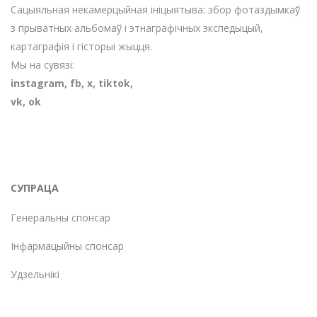
Сацыяльная некамерцыйная ініцыятыва: збор фотаздымкаў
з прыватных альбомаў і этнаграфічных экспедыцый,
картаграфія і гісторыі жыцця.
Мы на сувязі:
instagram
,
fb
,
х
,
tiktok
,
vk
,
ok
СУПРАЦА
Генеральны спонсар
Інфармацыйны спонсар
Удзельнікі