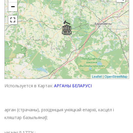
−
Leaflet
|
OpenStreetMap
Используется в Картах:
АРГАНЫ БЕЛАРУСІ
арган (страчаны), рэзідэнцыя уніяцкай епархіі, касцёл і
кляштар базыльянаў;
узгадкі ў 1772г.;