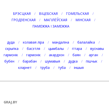
БРЭСЦКАЯ
ВІЦЕБСКАЯ
ГОМЕЛЬСКАЯ
ГРОДЗЕНСКАЯ
МАГІЛЁЎСКАЯ
МІНСКАЯ
ПАМЕЖЖА І ЗАМЕЖЖА
дуда
колавая ліра
мандаліна
балалайка
скрыпка
басэтля
цымбалы
гітара
вуснавы
гармонік
гармонік
акардэон
баян
арган
бубен
барабан
шумавыя
дудка
пішчык
кларнет
труба
туба
іншыя
GRAJ.BY