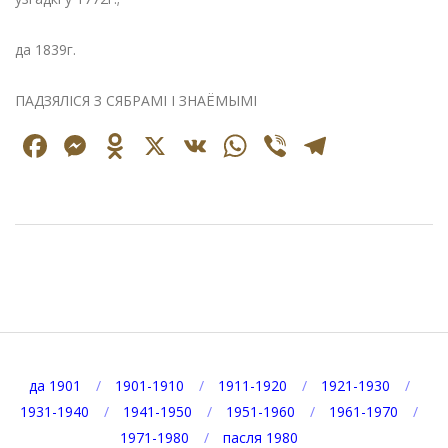
да 1839г.
ПАДЗЯЛІСЯ З СЯБРАМІ І ЗНАЁМЫМІ
Facebook
Messenger
Odnoklassniki
X
VK
WhatsApp
Viber
Telegr
2025-
03-
05
да 1901
1901-1910
1911-1920
1921-1930
1931-1940
1941-1950
1951-1960
1961-1970
1971-1980
пасля 1980