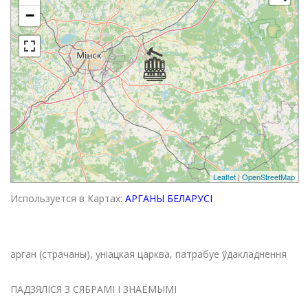
−
Leaflet
|
OpenStreetMap
Используется в Картах:
АРГАНЫ БЕЛАРУСІ
арган (страчаны), уніацкая царква, патрабуе ўдакладнення
ПАДЗЯЛІСЯ З СЯБРАМІ І ЗНАЁМЫМІ