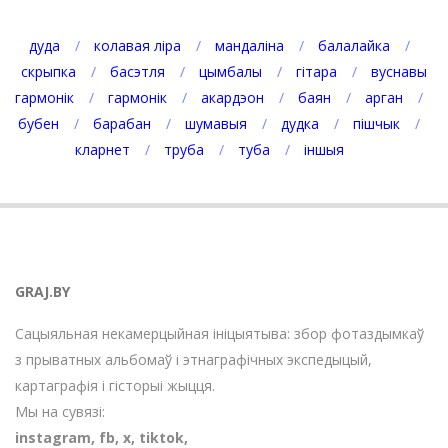
дуда
колавая ліра
мандаліна
балалайка
скрыпка
басэтля
цымбалы
гітара
вуснавы
гармонік
гармонік
акардэон
баян
арган
бубен
барабан
шумавыя
дудка
пішчык
кларнет
труба
туба
іншыя
GRAJ.BY
Сацыяльная некамерцыйная ініцыятыва: збор фотаздымкаў
з прыватных альбомаў і этнаграфічных экспедыцый,
картаграфія і гісторыі жыцця.
Мы на сувязі:
instagram
,
fb
,
х
,
tiktok
,