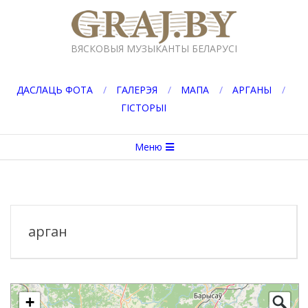
Перейти
к
GRAJ.BY
содержимому
ВЯСКОВЫЯ МУЗЫКАНТЫ БЕЛАРУСІ
ДАСЛАЦЬ ФОТА
ГАЛЕРЭЯ
МАПА
АРГАНЫ
ГІСТОРЫІ
Вторичное
Меню
меню
навигации
арган
+