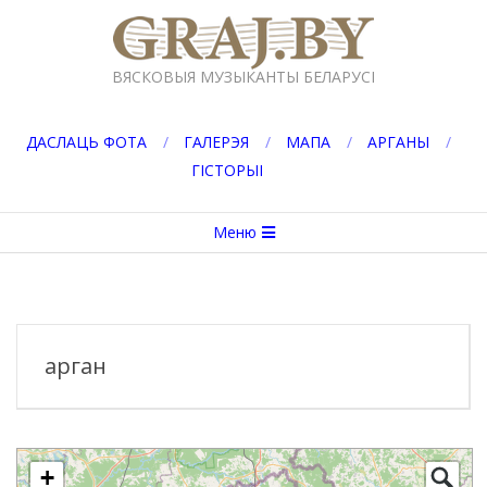
Перейти
к
GRAJ.BY
содержимому
ВЯСКОВЫЯ МУЗЫКАНТЫ БЕЛАРУСІ
ДАСЛАЦЬ ФОТА
ГАЛЕРЭЯ
МАПА
АРГАНЫ
ГІСТОРЫІ
Вторичное
Меню
меню
навигации
арган
+