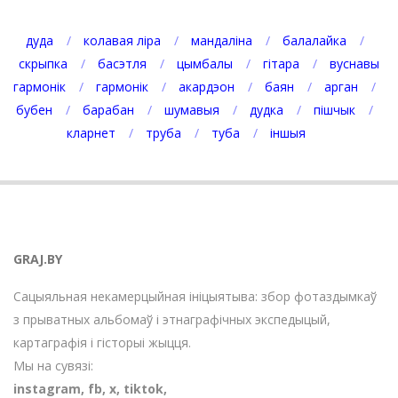
дуда
колавая ліра
мандаліна
балалайка
скрыпка
басэтля
цымбалы
гітара
вуснавы
гармонік
гармонік
акардэон
баян
арган
бубен
барабан
шумавыя
дудка
пішчык
кларнет
труба
туба
іншыя
GRAJ.BY
Сацыяльная некамерцыйная ініцыятыва: збор фотаздымкаў
з прыватных альбомаў і этнаграфічных экспедыцый,
картаграфія і гісторыі жыцця.
Мы на сувязі:
instagram
,
fb
,
х
,
tiktok
,