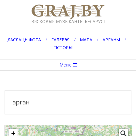
Перейти
к
GRAJ.BY
содержимому
ВЯСКОВЫЯ МУЗЫКАНТЫ БЕЛАРУСІ
ДАСЛАЦЬ ФОТА
ГАЛЕРЭЯ
МАПА
АРГАНЫ
ГІСТОРЫІ
Вторичное
Меню
меню
навигации
арган
+