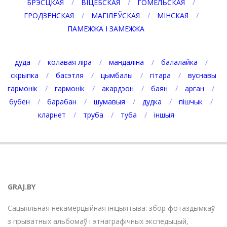
БРЭСЦКАЯ
ВІЦЕБСКАЯ
ГОМЕЛЬСКАЯ
ГРОДЗЕНСКАЯ
МАГІЛЁЎСКАЯ
МІНСКАЯ
ПАМЕЖЖА І ЗАМЕЖЖА
дуда
колавая ліра
мандаліна
балалайка
скрыпка
басэтля
цымбалы
гітара
вуснавы
гармонік
гармонік
акардэон
баян
арган
бубен
барабан
шумавыя
дудка
пішчык
кларнет
труба
туба
іншыя
GRAJ.BY
Сацыяльная некамерцыйная ініцыятыва: збор фотаздымкаў
з прыватных альбомаў і этнаграфічных экспедыцый,