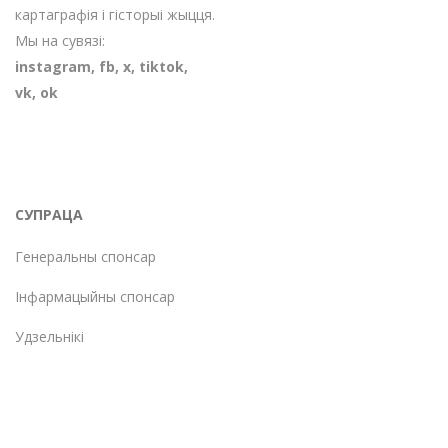
картаграфія і гісторыі жыцця.
Мы на сувязі:
instagram
,
fb
,
х
,
tiktok
,
vk
,
ok
СУПРАЦА
Генеральны спонсар
Інфармацыйны спонсар
Удзельнікі