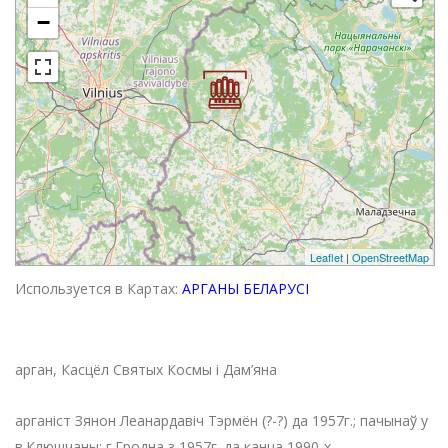
−
Leaflet
|
OpenStreetMap
Используется в Картах:
АРГАНЫ БЕЛАРУСІ
арган, Касцёл Святых Космы і Дам’яна
арганіст Зянон Леанардавіч Тэрмён (?-?) да 1957г.; пачынаў у
в.Клюшчаны; г.Гродна з 1957г. да канца 1990-х