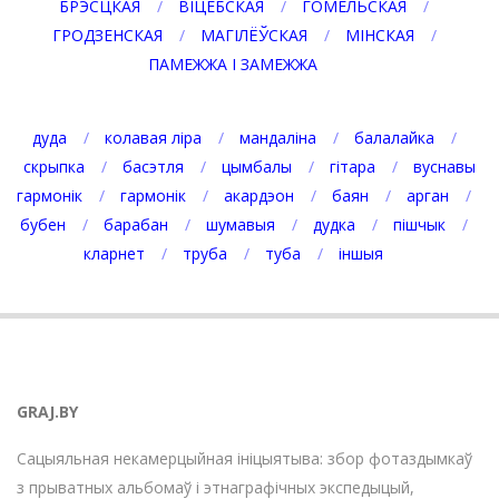
БРЭСЦКАЯ
ВІЦЕБСКАЯ
ГОМЕЛЬСКАЯ
ГРОДЗЕНСКАЯ
МАГІЛЁЎСКАЯ
МІНСКАЯ
ПАМЕЖЖА І ЗАМЕЖЖА
дуда
колавая ліра
мандаліна
балалайка
скрыпка
басэтля
цымбалы
гітара
вуснавы
гармонік
гармонік
акардэон
баян
арган
бубен
барабан
шумавыя
дудка
пішчык
кларнет
труба
туба
іншыя
GRAJ.BY
Сацыяльная некамерцыйная ініцыятыва: збор фотаздымкаў
з прыватных альбомаў і этнаграфічных экспедыцый,