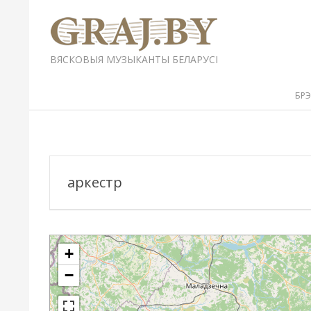
Перейти
к
содержимому
GRAJ.BY
ВЯСКОВЫЯ МУЗЫКАНТЫ БЕЛАРУСІ
Вторичное
БР
меню
навигации
аркестр
+
−