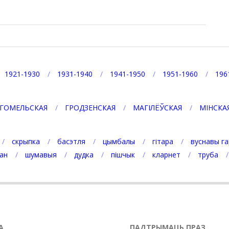
1921-1930
1931-1940
1941-1950
1951-1960
196
ГОМЕЛЬСКАЯ
ГРОДЗЕНСКАЯ
МАГІЛЁЎСКАЯ
МІНСКА
скрыпка
басэтля
цымбалы
гітара
вуснавы га
ан
шумавыя
дудка
пішчык
кларнет
труба
А
ПАДТРЫМАЦЬ ПРАЗ