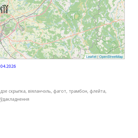
Leaflet
|
OpenStreetMap
04.2026
адзе скрыпка, віяланчэль, фагот, трамбон, флейта,
е ўдакладнення
p
egram