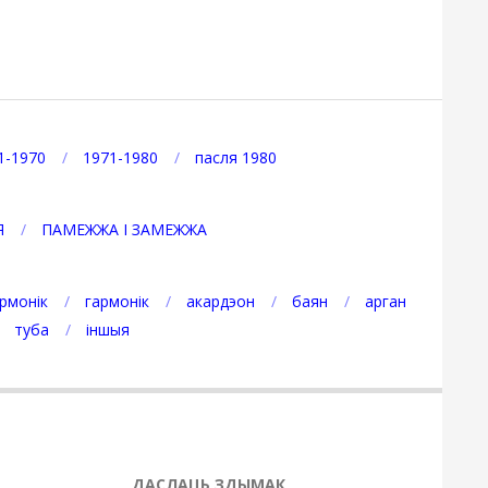
1-1970
1971-1980
пасля 1980
Я
ПАМЕЖЖА І ЗАМЕЖЖА
рмонік
гармонік
акардэон
баян
арган
туба
іншыя
ДАСЛАЦЬ ЗДЫМАК