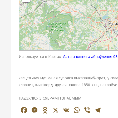
Используется в Картах:
Дата апошняга абнаўлення 08.
касцельная музычная суполка выхаванцаў-сірат, у скл
кларнет, клавікорд, другая палова 1850-х гг., патрабу
ПАДЗЯЛІСЯ З СЯБРАМІ І ЗНАЁМЫМІ
Facebook
Messenger
Odnoklassniki
X
VK
WhatsAp
Viber
Tel