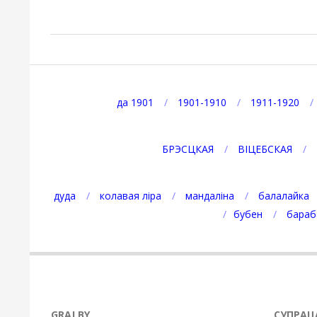
2025-
05-
24
да 1901
1901-1910
1911-1920
БРЭСЦКАЯ
ВІЦЕБСКАЯ
дуда
колавая ліра
мандаліна
балалайка
бубен
бараб
GRAJ.BY
СУПРАЦ