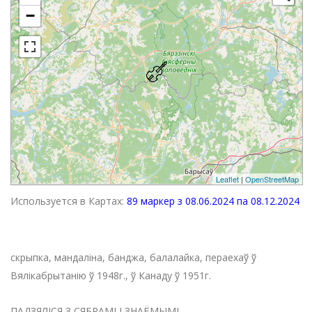
−
Leaflet
|
OpenStreetMap
Используется в Картах:
89 маркер з 08.06.2024 па 08.12.2024
скрыпка, мандаліна, банджа, балалайка, пераехаў ў
Вялікабрытанію ў 1948г., ў Канаду ў 1951г.
ПАДЗЯЛІСЯ З СЯБРАМІ І ЗНАЁМЫМІ