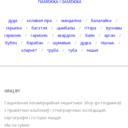
ПАМЕЖЖА І ЗАМЕЖЖА
дуда
колавая ліра
мандаліна
балалайка
скрыпка
басэтля
цымбалы
гітара
вуснавы
гармонік
гармонік
акардэон
баян
арган
бубен
барабан
шумавыя
дудка
пішчык
кларнет
труба
туба
іншыя
GRAJ.BY
Сацыяльная некамерцыйная ініцыятыва: збор фотаздымкаў
з прыватных альбомаў і этнаграфічных экспедыцый,
картаграфія і гісторыі жыцця.
Мы на сувязі: