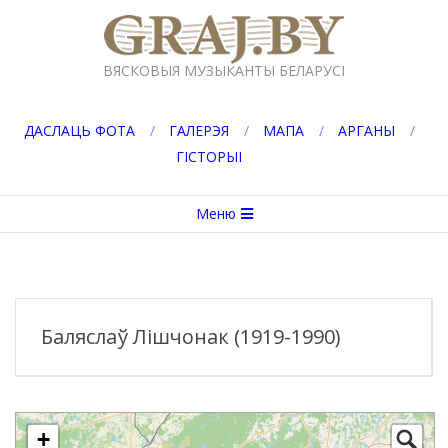
Перейти
к
GRAJ.BY
содержимому
ВЯСКОВЫЯ МУЗЫКАНТЫ БЕЛАРУСІ
ДАСЛАЦЬ ФОТА
ГАЛЕРЭЯ
МАПА
АРГАНЫ
ГІСТОРЫІ
Вторичное
Меню
меню
навигации
Баляслаў Лішчонак (1919-1990)
+