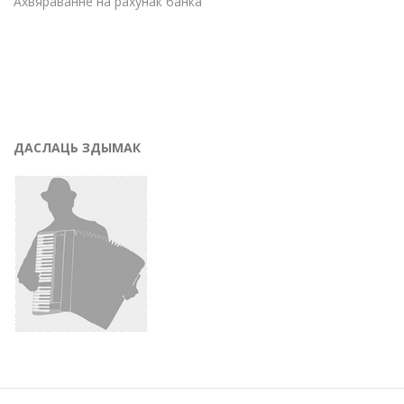
Ахвяраванне на рахунак банка
ДАСЛАЦЬ ЗДЫМАК