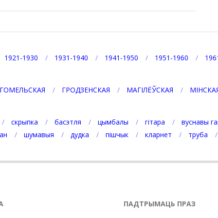
1921-1930
1931-1940
1941-1950
1951-1960
196
ГОМЕЛЬСКАЯ
ГРОДЗЕНСКАЯ
МАГІЛЁЎСКАЯ
МІНСКА
скрыпка
басэтля
цымбалы
гітара
вуснавы га
ан
шумавыя
дудка
пішчык
кларнет
труба
А
ПАДТРЫМАЦЬ ПРАЗ