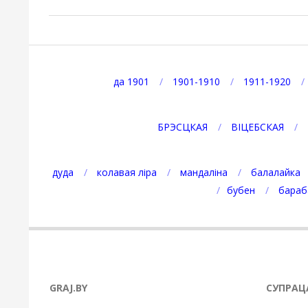
2021-
06-
21
да 1901
1901-1910
1911-1920
БРЭСЦКАЯ
ВІЦЕБСКАЯ
дуда
колавая ліра
мандаліна
балалайка
бубен
бараб
GRAJ.BY
СУПРАЦ