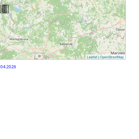
Leaflet
|
OpenStreetMap
04.2026
p
egram