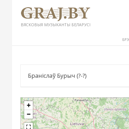
Перейти
к
содержимому
GRAJ.BY
ВЯСКОВЫЯ МУЗЫКАНТЫ БЕЛАРУСІ
Вторичное
БР
меню
навигации
Браніслаў Бурыч (?-?)
+
−