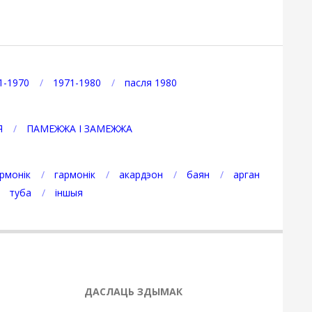
1-1970
1971-1980
пасля 1980
Я
ПАМЕЖЖА І ЗАМЕЖЖА
рмонік
гармонік
акардэон
баян
арган
туба
іншыя
ДАСЛАЦЬ ЗДЫМАК