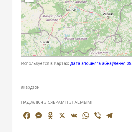
Используется в Картах:
Дата апошняга абнаўлення 08.
акардэон
ПАДЗЯЛІСЯ З СЯБРАМІ І ЗНАЁМЫМІ
Facebook
Messenger
Odnoklassniki
X
VK
WhatsAp
Viber
Tel