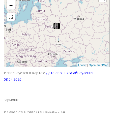
−
Leaflet
|
OpenStreetMap
Используется в Картах:
Дата апошняга абнаўлення
08.04.2026
гармонік
ПАДЗЯЛІСЯ З СЯБРАМІ І ЗНАЁМЫМІ