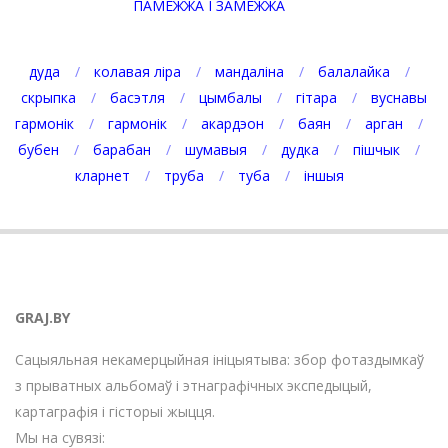
ПАМЕЖЖА І ЗАМЕЖЖА
дуда
колавая ліра
мандаліна
балалайка
скрыпка
басэтля
цымбалы
гітара
вуснавы
гармонік
гармонік
акардэон
баян
арган
бубен
барабан
шумавыя
дудка
пішчык
кларнет
труба
туба
іншыя
GRAJ.BY
Сацыяльная некамерцыйная ініцыятыва: збор фотаздымкаў
з прыватных альбомаў і этнаграфічных экспедыцый,
картаграфія і гісторыі жыцця.
Мы на сувязі: