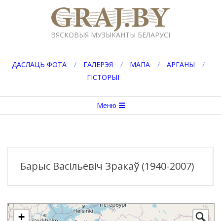
Перейти
к
GRAJ.BY
содержимому
ВЯСКОВЫЯ МУЗЫКАНТЫ БЕЛАРУСІ
ДАСЛАЦЬ ФОТА
ГАЛЕРЭЯ
МАПА
АРГАНЫ
ГІСТОРЫІ
Вторичное
Меню
меню
навигации
Барыс Васільевіч Зракаў (1940-2007)
+