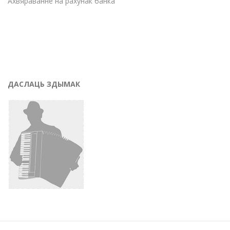
Ахвяраванне на рахунак банка
ДАСЛАЦЬ ЗДЫМАК