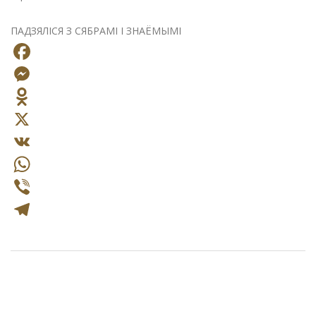
ПАДЗЯЛІСЯ З СЯБРАМІ І ЗНАЁМЫМІ
Facebook
Messenger
Odnoklassniki
X
VK
WhatsApp
Viber
Telegram
2025-
09-
08