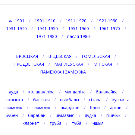
да 1901
1901-1910
1911-1920
1921-1930
1931-1940
1941-1950
1951-1960
1961-1970
1971-1980
пасля 1980
БРЭСЦКАЯ
ВІЦЕБСКАЯ
ГОМЕЛЬСКАЯ
ГРОДЗЕНСКАЯ
МАГІЛЁЎСКАЯ
МІНСКАЯ
ПАМЕЖЖА І ЗАМЕЖЖА
дуда
колавая ліра
мандаліна
балалайка
скрыпка
басэтля
цымбалы
гітара
вуснавы
гармонік
гармонік
акардэон
баян
арган
бубен
барабан
шумавыя
дудка
пішчык
кларнет
труба
туба
іншыя