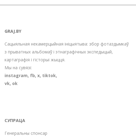
GRAJ.BY
Сацыяльная некамерцыйная ініцыятыва: збор фотаздымкаў
з прыватных альбомаў і этнаграфічных экспедыцый,
картаграфія і гісторыі жыцця.
Мы на сувязі:
instagram
,
fb
,
х
,
tiktok
,
vk
,
ok
СУПРАЦА
Генеральны спонсар