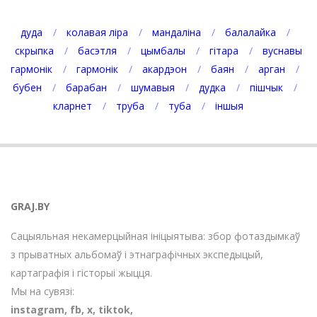
дуда
колавая ліра
мандаліна
балалайка
скрыпка
басэтля
цымбалы
гітара
вуснавы
гармонік
гармонік
акардэон
баян
арган
бубен
барабан
шумавыя
дудка
пішчык
кларнет
труба
туба
іншыя
GRAJ.BY
Сацыяльная некамерцыйная ініцыятыва: збор фотаздымкаў
з прыватных альбомаў і этнаграфічных экспедыцый,
картаграфія і гісторыі жыцця.
Мы на сувязі:
instagram
,
fb
,
х
,
tiktok
,