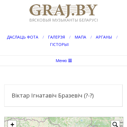
Перейти
к
GRAJ.BY
содержимому
ВЯСКОВЫЯ МУЗЫКАНТЫ БЕЛАРУСІ
ДАСЛАЦЬ ФОТА
ГАЛЕРЭЯ
МАПА
АРГАНЫ
ГІСТОРЫІ
Вторичное
Меню
меню
навигации
Віктар Ігнатавіч Бразевіч (?-?)
+