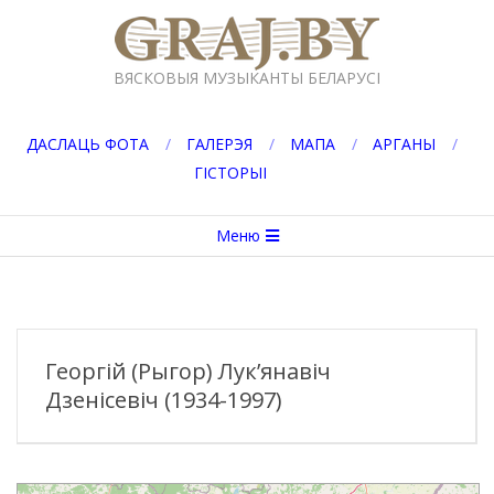
Перейти
к
GRAJ.BY
содержимому
ВЯСКОВЫЯ МУЗЫКАНТЫ БЕЛАРУСІ
ДАСЛАЦЬ ФОТА
ГАЛЕРЭЯ
МАПА
АРГАНЫ
ГІСТОРЫІ
Вторичное
Меню
меню
навигации
Георгій (Рыгор) Лук’янавіч
Дзенісевіч (1934-1997)