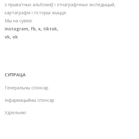
з прыватных альбомаў і этнаграфічных экспедыцый,
картаграфія і гісторыі жыцця.
Мы на сувязі:
instagram
,
fb
,
х
,
tiktok
,
vk
,
ok
СУПРАЦА
Генеральны спонсар
Інфармацыйны спонсар
Удзельнікі