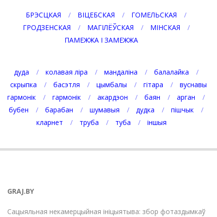
БРЭСЦКАЯ
ВІЦЕБСКАЯ
ГОМЕЛЬСКАЯ
ГРОДЗЕНСКАЯ
МАГІЛЁЎСКАЯ
МІНСКАЯ
ПАМЕЖЖА І ЗАМЕЖЖА
дуда
колавая ліра
мандаліна
балалайка
скрыпка
басэтля
цымбалы
гітара
вуснавы
гармонік
гармонік
акардэон
баян
арган
бубен
барабан
шумавыя
дудка
пішчык
кларнет
труба
туба
іншыя
GRAJ.BY
Сацыяльная некамерцыйная ініцыятыва: збор фотаздымкаў