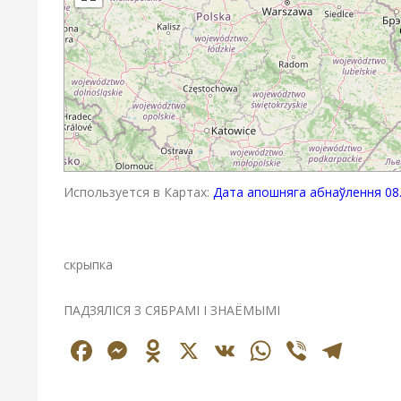
Используется в Картах:
Дата апошняга абнаўлення 08.
скрыпка
ПАДЗЯЛІСЯ З СЯБРАМІ І ЗНАЁМЫМІ
Facebook
Messenger
Odnoklassniki
X
VK
WhatsAp
Viber
Tel