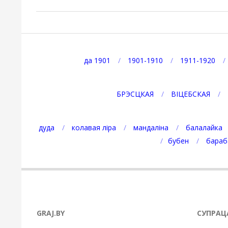
2021-
12-
20
да 1901
1901-1910
1911-1920
БРЭСЦКАЯ
ВІЦЕБСКАЯ
дуда
колавая ліра
мандаліна
балалайка
бубен
бараб
GRAJ.BY
СУПРАЦ