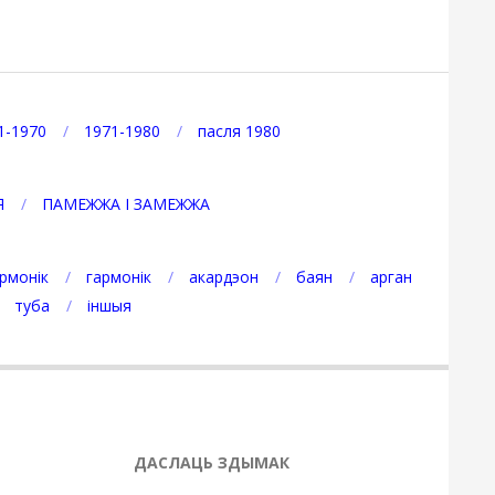
1-1970
1971-1980
пасля 1980
Я
ПАМЕЖЖА І ЗАМЕЖЖА
рмонік
гармонік
акардэон
баян
арган
туба
іншыя
ДАСЛАЦЬ ЗДЫМАК