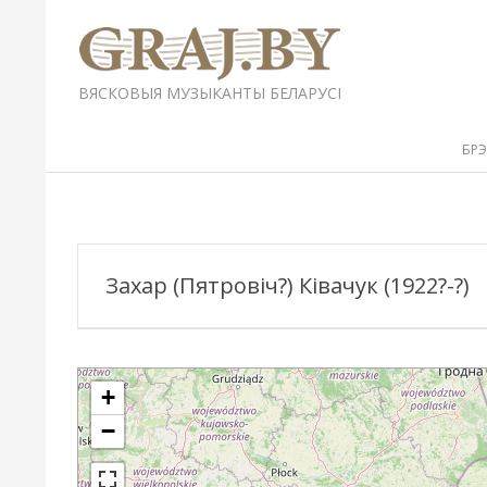
Перейти
к
содержимому
GRAJ.BY
ВЯСКОВЫЯ МУЗЫКАНТЫ БЕЛАРУСІ
Вторичное
БР
меню
навигации
Захар (Пятровіч?) Ківачук (1922?-?)
+
−