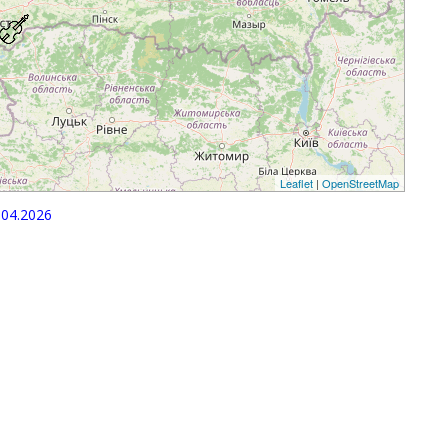
Leaflet
|
OpenStreetMap
04.2026
p
egram