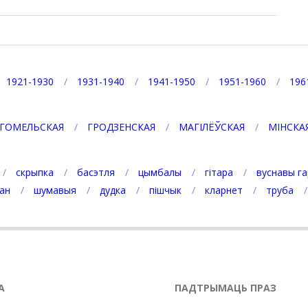
1921-1930
1931-1940
1941-1950
1951-1960
196
ГОМЕЛЬСКАЯ
ГРОДЗЕНСКАЯ
МАГІЛЁЎСКАЯ
МІНСКА
скрыпка
басэтля
цымбалы
гітара
вуснавы га
ан
шумавыя
дудка
пішчык
кларнет
труба
А
ПАДТРЫМАЦЬ ПРАЗ