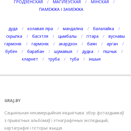
ГРОДЗЕНСКАЯ
МАГІЛЁЎСКАЯ
МІНСКАЯ
ПАМЕЖЖА І ЗАМЕЖЖА
дуда
колавая ліра
мандаліна
балалайка
скрыпка
басэтля
цымбалы
гітара
вуснавы
гармонік
гармонік
акардэон
баян
арган
бубен
барабан
шумавыя
дудка
пішчык
кларнет
труба
туба
іншыя
GRAJ.BY
Сацыяльная некамерцыйная ініцыятыва: збор фотаздымкаў
з прыватных альбомаў і этнаграфічных экспедыцый,
картаграфія і гісторыі жыцця.