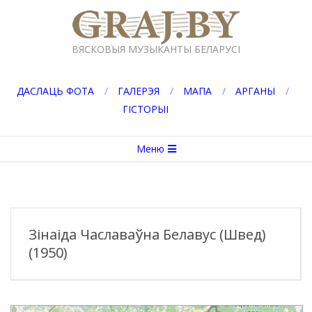
Перейти
к
GRAJ.BY
содержимому
ВЯСКОВЫЯ МУЗЫКАНТЫ БЕЛАРУСІ
ДАСЛАЦЬ ФОТА
ГАЛЕРЭЯ
МАПА
АРГАНЫ
ГІСТОРЫІ
Вторичное
Меню
меню
навигации
Зінаіда Чаславаўна Белавус (Швед)
(1950)