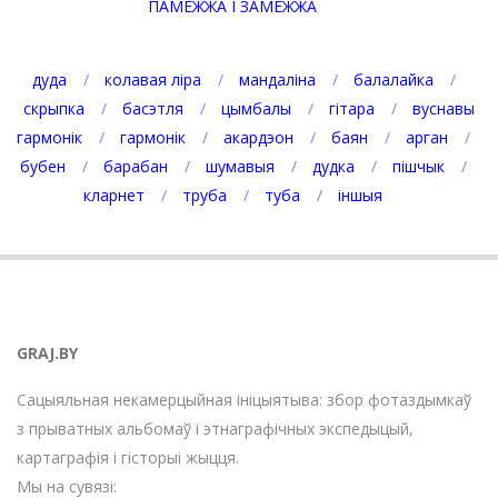
ПАМЕЖЖА І ЗАМЕЖЖА
дуда
колавая ліра
мандаліна
балалайка
скрыпка
басэтля
цымбалы
гітара
вуснавы
гармонік
гармонік
акардэон
баян
арган
бубен
барабан
шумавыя
дудка
пішчык
кларнет
труба
туба
іншыя
GRAJ.BY
Сацыяльная некамерцыйная ініцыятыва: збор фотаздымкаў
з прыватных альбомаў і этнаграфічных экспедыцый,
картаграфія і гісторыі жыцця.
Мы на сувязі: