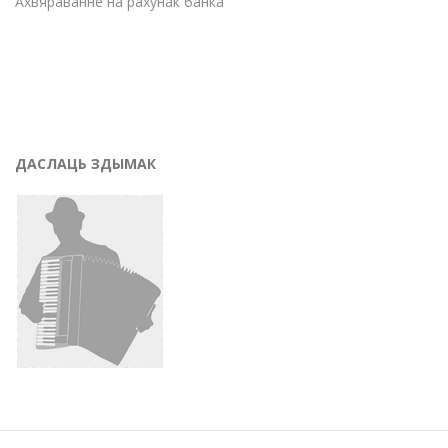
Ахвяраванне на рахунак банка
ДАСЛАЦЬ ЗДЫМАК