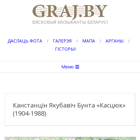
Перейти
к
GRAJ.BY
содержимому
ВЯСКОВЫЯ МУЗЫКАНТЫ БЕЛАРУСІ
ДАСЛАЦЬ ФОТА
ГАЛЕРЭЯ
МАПА
АРГАНЫ
ГІСТОРЫІ
Вторичное
Меню
меню
навигации
Канстанцін Якубавіч Бунта «Касцюк»
(1904-1988)