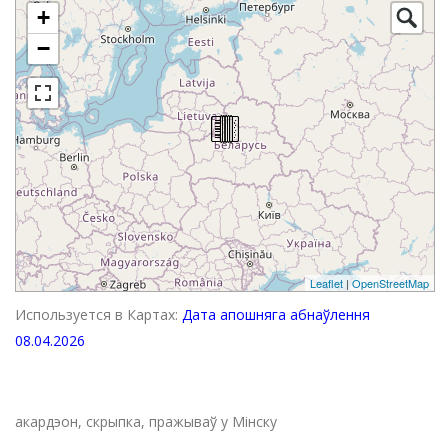
+
−
Leaflet
|
OpenStreetMap
Используется в Картах:
Дата апошняга абнаўлення
08.04.2026
акардэон, скрыпка, пражываў у Мінску