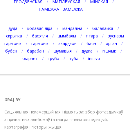
ГРОДЗЕНСКАЯ
МАГІЛЁЎСКАЯ
МІНСКАЯ
ПАМЕЖЖА І ЗАМЕЖЖА
дуда
колавая ліра
мандаліна
балалайка
скрыпка
басэтля
цымбалы
гітара
вуснавы
гармонік
гармонік
акардэон
баян
арган
бубен
барабан
шумавыя
дудка
пішчык
кларнет
труба
туба
іншыя
GRAJ.BY
Сацыяльная некамерцыйная ініцыятыва: збор фотаздымкаў
з прыватных альбомаў і этнаграфічных экспедыцый,
картаграфія і гісторыі жыцця.