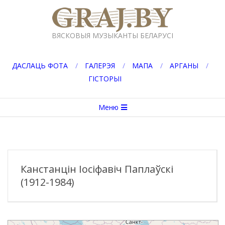
Перейти
к
GRAJ.BY
содержимому
ВЯСКОВЫЯ МУЗЫКАНТЫ БЕЛАРУСІ
ДАСЛАЦЬ ФОТА
ГАЛЕРЭЯ
МАПА
АРГАНЫ
ГІСТОРЫІ
Вторичное
Меню
меню
навигации
Канстанцін Іосіфавіч Паплаўскі
(1912-1984)