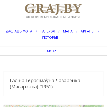
Перейти
к
GRAJ.BY
содержимому
ВЯСКОВЫЯ МУЗЫКАНТЫ БЕЛАРУСІ
ДАСЛАЦЬ ФОТА
ГАЛЕРЭЯ
МАПА
АРГАНЫ
ГІСТОРЫІ
Вторичное
Меню
меню
навигации
Галіна Герасімаўна Лазарэнка
(Масарэнка) (1951)