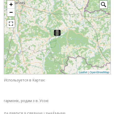
+
−
Leaflet
|
OpenStreetMap
Используется в Картах:
гармонік, родам з в. Усохі
ПАДЗЯЛІСЯ З СЯБРАМІ І ЗНАЁМЫМІ