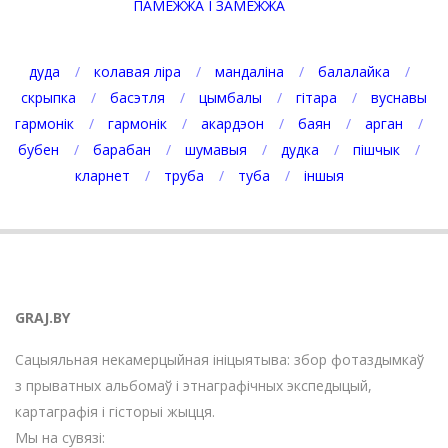
ПАМЕЖЖА І ЗАМЕЖЖА
дуда
колавая ліра
мандаліна
балалайка
скрыпка
басэтля
цымбалы
гітара
вуснавы
гармонік
гармонік
акардэон
баян
арган
бубен
барабан
шумавыя
дудка
пішчык
кларнет
труба
туба
іншыя
GRAJ.BY
Сацыяльная некамерцыйная ініцыятыва: збор фотаздымкаў
з прыватных альбомаў і этнаграфічных экспедыцый,
картаграфія і гісторыі жыцця.
Мы на сувязі: