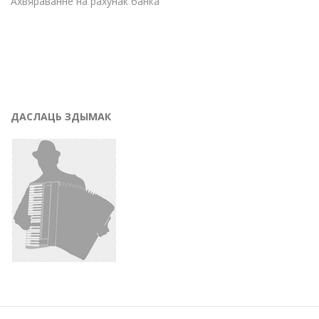
Ахвяраванне на рахунак банка
ДАСЛАЦЬ ЗДЫМАК