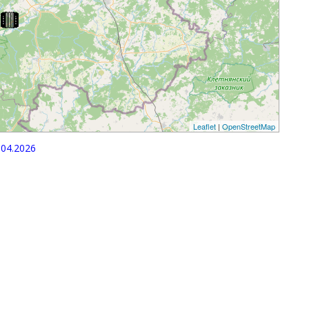
Leaflet
|
OpenStreetMap
04.2026
p
egram