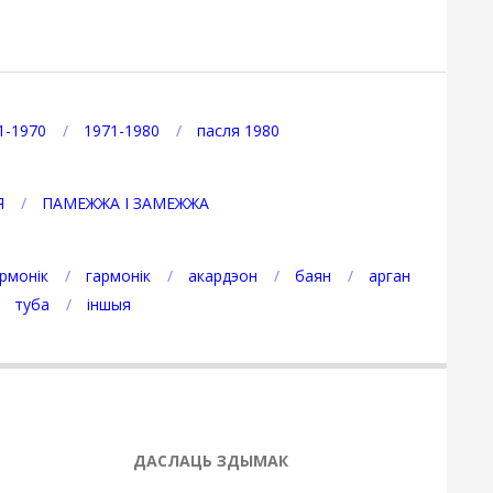
1-1970
1971-1980
пасля 1980
Я
ПАМЕЖЖА І ЗАМЕЖЖА
рмонік
гармонік
акардэон
баян
арган
туба
іншыя
ДАСЛАЦЬ ЗДЫМАК