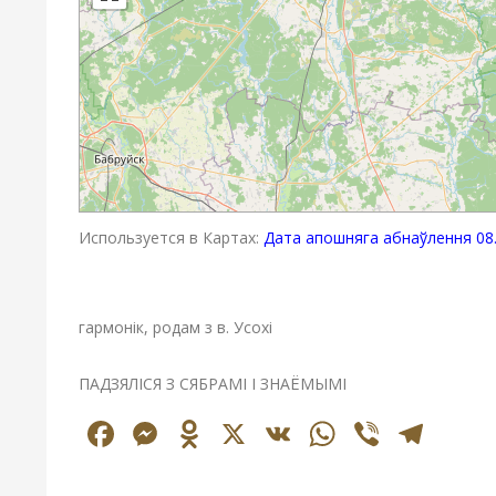
Используется в Картах:
Дата апошняга абнаўлення 08.
гармонік, родам з в. Усохі
ПАДЗЯЛІСЯ З СЯБРАМІ І ЗНАЁМЫМІ
Facebook
Messenger
Odnoklassniki
X
VK
WhatsAp
Viber
Tel