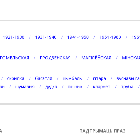
1921-1930
1931-1940
1941-1950
1951-1960
196
ГОМЕЛЬСКАЯ
ГРОДЗЕНСКАЯ
МАГІЛЁЎСКАЯ
МІНСКА
скрыпка
басэтля
цымбалы
гітара
вуснавы га
ан
шумавыя
дудка
пішчык
кларнет
труба
А
ПАДТРЫМАЦЬ ПРАЗ