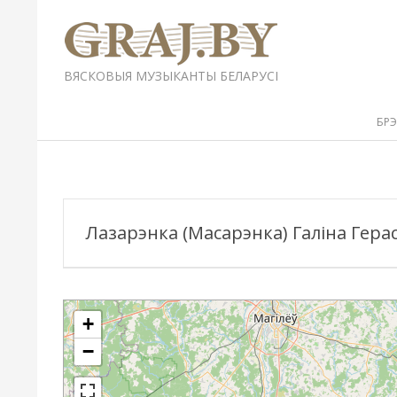
Перейти
к
содержимому
GRAJ.BY
ВЯСКОВЫЯ МУЗЫКАНТЫ БЕЛАРУСІ
Вторичное
БР
меню
навигации
Лазарэнка (Масарэнка) Галіна Герас
+
−