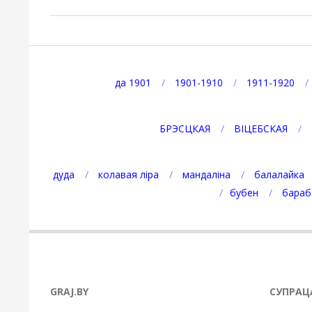
2025-
04-
09
да 1901
1901-1910
1911-1920
БРЭСЦКАЯ
ВІЦЕБСКАЯ
дуда
колавая ліра
мандаліна
балалайка
бубен
бараб
GRAJ.BY
СУПРАЦ