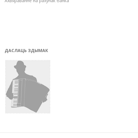
Ахвяраванне на рахунак банка
ДАСЛАЦЬ ЗДЫМАК