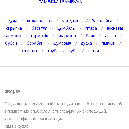
ПАМЕЖЖА І ЗАМЕЖЖА
дуда
колавая ліра
мандаліна
балалайка
скрыпка
басэтля
цымбалы
гітара
вуснавы
гармонік
гармонік
акардэон
баян
арган
бубен
барабан
шумавыя
дудка
пішчык
кларнет
труба
туба
іншыя
GRAJ.BY
Сацыяльная некамерцыйная ініцыятыва: збор фотаздымкаў
з прыватных альбомаў і этнаграфічных экспедыцый,
картаграфія і гісторыі жыцця.
Мы на сувязі: