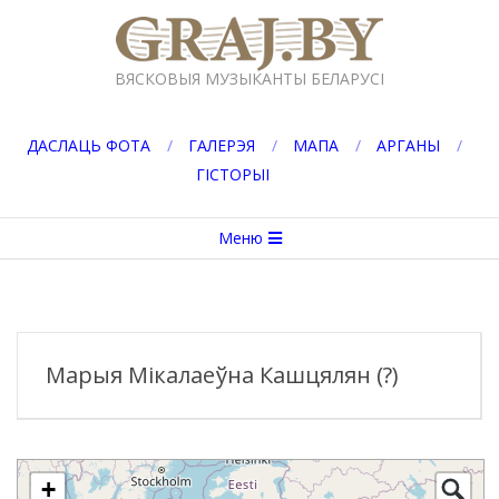
Перейти
к
GRAJ.BY
содержимому
ВЯСКОВЫЯ МУЗЫКАНТЫ БЕЛАРУСІ
ДАСЛАЦЬ ФОТА
ГАЛЕРЭЯ
МАПА
АРГАНЫ
ГІСТОРЫІ
Вторичное
Меню
меню
навигации
Марыя Мікалаеўна Кашцялян (?)
+