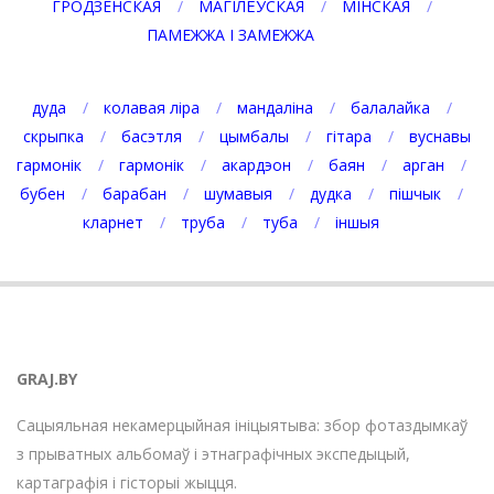
ГРОДЗЕНСКАЯ
МАГІЛЁЎСКАЯ
МІНСКАЯ
ПАМЕЖЖА І ЗАМЕЖЖА
дуда
колавая ліра
мандаліна
балалайка
скрыпка
басэтля
цымбалы
гітара
вуснавы
гармонік
гармонік
акардэон
баян
арган
бубен
барабан
шумавыя
дудка
пішчык
кларнет
труба
туба
іншыя
GRAJ.BY
Сацыяльная некамерцыйная ініцыятыва: збор фотаздымкаў
з прыватных альбомаў і этнаграфічных экспедыцый,
картаграфія і гісторыі жыцця.