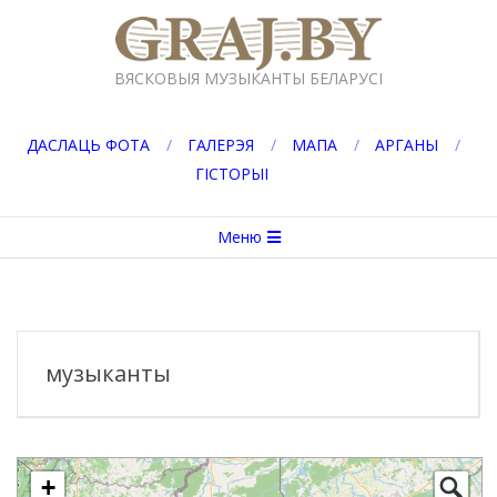
Перейти
к
GRAJ.BY
содержимому
ВЯСКОВЫЯ МУЗЫКАНТЫ БЕЛАРУСІ
ДАСЛАЦЬ ФОТА
ГАЛЕРЭЯ
МАПА
АРГАНЫ
ГІСТОРЫІ
Вторичное
Меню
меню
навигации
музыканты
+