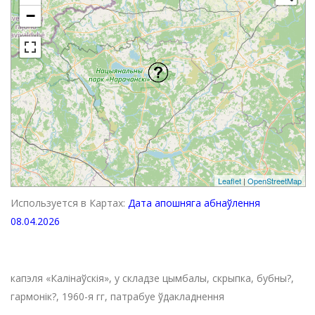
−
Leaflet
|
OpenStreetMap
Используется в Картах:
Дата апошняга абнаўлення
08.04.2026
капэля «Калінаўскія», у складзе цымбалы, скрыпка, бубны?,
гармонік?, 1960-я гг, патрабуе ўдакладнення