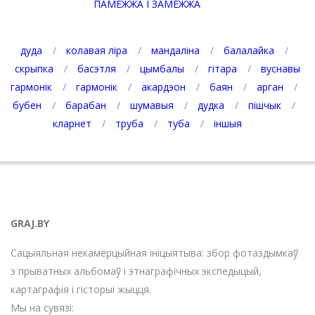
ПАМЕЖЖА І ЗАМЕЖЖА
дуда
колавая ліра
мандаліна
балалайка
скрыпка
басэтля
цымбалы
гітара
вуснавы
гармонік
гармонік
акардэон
баян
арган
бубен
барабан
шумавыя
дудка
пішчык
кларнет
труба
туба
іншыя
GRAJ.BY
Сацыяльная некамерцыйная ініцыятыва: збор фотаздымкаў
з прыватных альбомаў і этнаграфічных экспедыцый,
картаграфія і гісторыі жыцця.
Мы на сувязі: