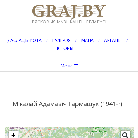
Перейти
к
GRAJ.BY
содержимому
ВЯСКОВЫЯ МУЗЫКАНТЫ БЕЛАРУСІ
ДАСЛАЦЬ ФОТА
ГАЛЕРЭЯ
МАПА
АРГАНЫ
ГІСТОРЫІ
Вторичное
Меню
меню
навигации
Мікалай Адамавіч Гармашук (1941-?)
+