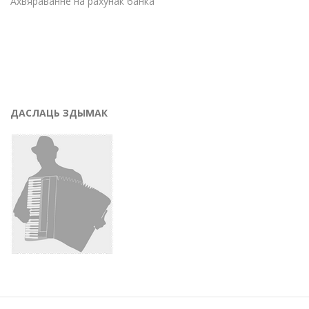
Ахвяраванне на рахунак банка
ДАСЛАЦЬ ЗДЫМАК