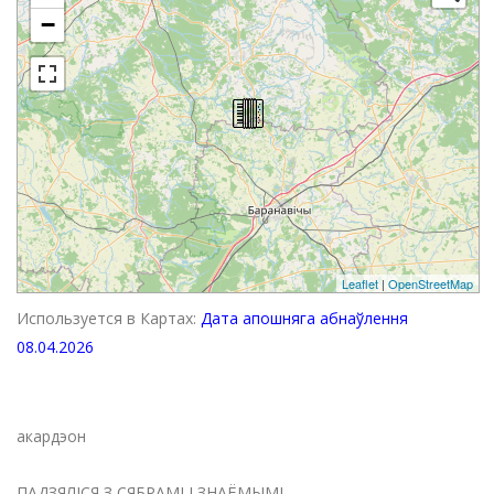
−
Leaflet
|
OpenStreetMap
Используется в Картах:
Дата апошняга абнаўлення
08.04.2026
акардэон
ПАДЗЯЛІСЯ З СЯБРАМІ І ЗНАЁМЫМІ