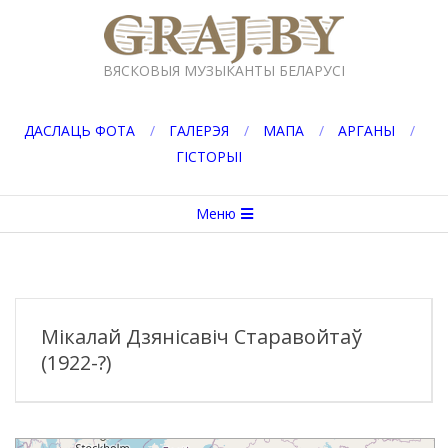
Перейти
к
GRAJ.BY
содержимому
ВЯСКОВЫЯ МУЗЫКАНТЫ БЕЛАРУСІ
ДАСЛАЦЬ ФОТА
ГАЛЕРЭЯ
МАПА
АРГАНЫ
ГІСТОРЫІ
Вторичное
Меню
меню
навигации
Мікалай Дзянісавіч Старавойтаў
(1922-?)