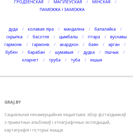
ГРОДЗЕНСКАЯ
МАГІЛЁЎСКАЯ
МІНСКАЯ
ПАМЕЖЖА І ЗАМЕЖЖА
дуда
колавая ліра
мандаліна
балалайка
скрыпка
басэтля
цымбалы
гітара
вуснавы
гармонік
гармонік
акардэон
баян
арган
бубен
барабан
шумавыя
дудка
пішчык
кларнет
труба
туба
іншыя
GRAJ.BY
Сацыяльная некамерцыйная ініцыятыва: збор фотаздымкаў
з прыватных альбомаў і этнаграфічных экспедыцый,
картаграфія і гісторыі жыцця.